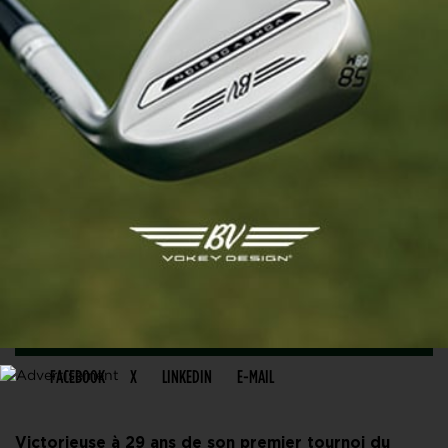
PARTAGER CET ARTICLE
FACEBOOK
X
LINKEDIN
E-MAIL
Victorieuse à 29 ans de son premier tournoi du