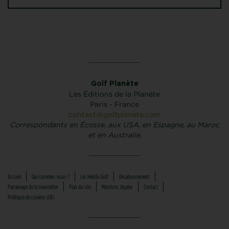
Golf Planète
Les Éditions de la Planète
Paris - France
contact@golfplanete.com
Correspondants en Écosse, aux USA, en Espagne, au Maroc
et en Australie.
Accueil
Qui sommes-nous ?
Les Hebdo Golf
Désabonnement
Parrainage de la newsletter
Plan du site
Mentions légales
Contact
Politique de cookies (UE)