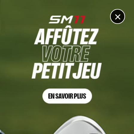
DIGITAL
LE MÉDIA
DU GOLF
×
AMUNDI EVIAN CHAMPIONSHIP, TOUR 4
Vidéo : Le 4e tour historique de Céline Boutier à Evian
30 JUILLET 2023