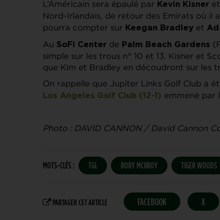
L’Américain sera épaulé par
e
Kevin Kisner
Nord-Irlandais, de retour des Emirats où il 
pourra compter sur
et
Keegan Bradley
Ad
Au
de
(F
SoFi Center
Palm Beach Gardens
simple sur les trous n° 10 et 13. Kisner et Sc
que Kim et Bradley en découdront sur les tro
On rappelle que Jupiter Links Golf Club a é
emmené par l
Los Angeles Golf Club (12-1)
Photo : DAVID CANNON / David Cannon Col
MOTS-CLÉS :
TGL
RORY MCIIROY
TIGER WOODS
FACEBOOK
X
PARTAGER CET ARTICLE