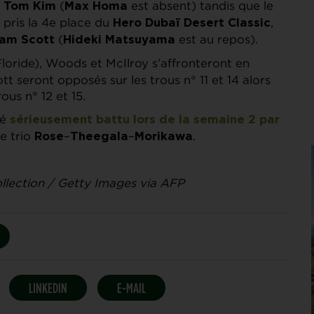
t
(
est absent) tandis que le
Tom Kim
Max Homa
a pris la 4e place du
,
Hero Dubaï Desert Classic
(
est au repos).
am Scott
Hideki Matsuyama
loride), Woods et McIlroy s’affronteront en
ott seront opposés sur les trous n° 11 et 14 alors
us n° 12 et 15.
té
sérieusement battu lors de la semaine 2 par
e trio
–
–
.
Rose
Theegala
Morikawa
lection / Getty Images via AFP
LINKEDIN
E-MAIL