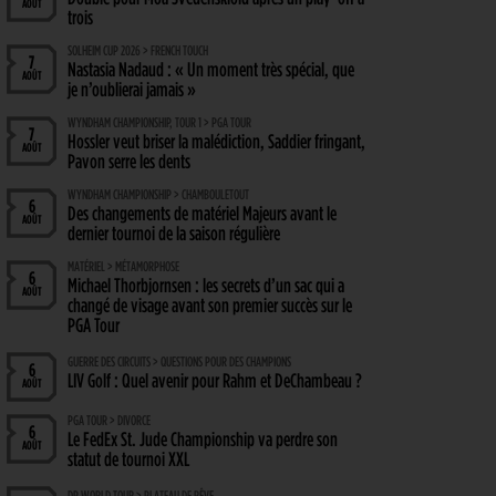
AOÛT
trois
SOLHEIM CUP 2026 > FRENCH TOUCH
7
Nastasia Nadaud : « Un moment très spécial, que
AOÛT
je n’oublierai jamais »
WYNDHAM CHAMPIONSHIP, TOUR 1 > PGA TOUR
7
Hossler veut briser la malédiction, Saddier fringant,
AOÛT
Pavon serre les dents
WYNDHAM CHAMPIONSHIP > CHAMBOULETOUT
6
Des changements de matériel Majeurs avant le
AOÛT
dernier tournoi de la saison régulière
MATÉRIEL > MÉTAMORPHOSE
6
Michael Thorbjornsen : les secrets d’un sac qui a
AOÛT
changé de visage avant son premier succès sur le
PGA Tour
GUERRE DES CIRCUITS > QUESTIONS POUR DES CHAMPIONS
6
LIV Golf : Quel avenir pour Rahm et DeChambeau ?
AOÛT
PGA TOUR > DIVORCE
6
Le FedEx St. Jude Championship va perdre son
AOÛT
statut de tournoi XXL
DP WORLD TOUR > PLATEAU DE RÊVE