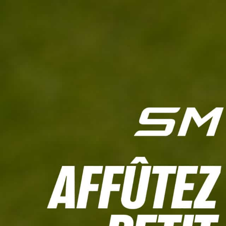
L'HEBDO
CALCULETTE WHS
JEU CONCOURS
À LA UNE
LIVE SCORING
TOUTE L'INFO
MATÉRIE