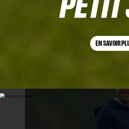
TECH GOLF LEAGUE
Woods-McIlroy, le choc de la semai
25 JANVIER 2025