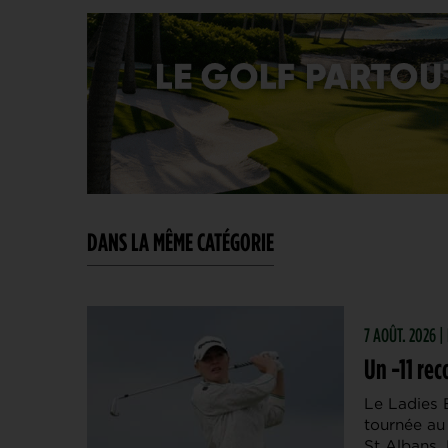
DANS LA MÊME CATÉGORIE
7 AOÛT. 2026 
Un -11 rec
Le Ladies 
tournée au
St Albans.