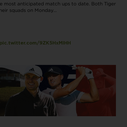
he most anticipated match ups to date. Both Tiger
their squads on Monday…
pic.twitter.com/9ZK5HxMlHH