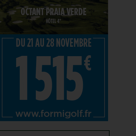
PGA TOUR > ENJEUX
4
Fin de saison du PGA Tour : Mode d’emploi
AOÛT
SAVOIR VIVRE > LA COMPLAINTE DU GOLFEUR
4
Etiquette : ne cherchez pas d’excuse, tout le monde
AOÛT
s’en fiche !
SOLHEIM CUP 2026 > CHOIX
4
Solheim Cup 2026 : ces cinq joueuses qui restent à
AOÛT
quai malgré leur candidature
SOLHEIM CUP 2026 > QUALIFIÉES !
4
Angel Yin et Jennifer Kupcho rejoignent Nelly
AOÛT
Korda dans la liste des qualifiées pour la Solheim
Cup 2026
PGA TOUR > PÉPITE
4
Qui est Tommy Morrison, la nouvelle pépite qui
AOÛT
s’apprête à débarquer sur le PGA Tour ?
WYNDHAM CHAMPIONSHIP > FEDEXCUP
4
FedExCup : Bradley, Day, Koepka, Finau… Pavon
AOÛT
et Saddier jouent gros au Wyndham Championship
WYNDHAM CHAMPIONSHIP > PGA TOUR
4
Patrick Cantlay et Michael Thorbjornsen renoncent
AOÛT
au Wyndham Championship