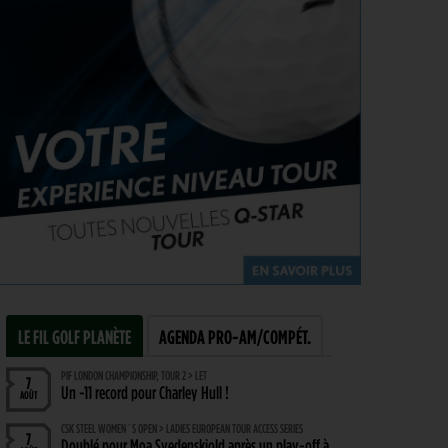
LE FIL GOLF PLANÈTE
AGENDA PRO-AM/COMPÉT.
PIF LONDON CHAMPIONSHIP, TOUR 2 > LET
7
Un -11 record pour Charley Hull !
AOÛT
CSK STEEL WOMEN´S OPEN > LADIES EUROPEAN TOUR ACCESS SERIES
7
Doublé pour Moa Svedenskiold après un play-off à