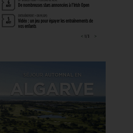
6
De nombreuses stars annoncées à l’Irish Open
AOÛT
ENTRAÎNEMENT > ON M(&M)
5
Vidéo : un jeu pour égayer les entraînements de
AOÛT
vos enfants
LIV GOLF > NOUVELLE ÈRE
<
1 / 3
>
5
Le boss du LIV Golf confirme un accord de 250
AOÛT
millions de dollars avec un investisseur dont le
nom reste… secret !
PGA TOUR > CHAMPIONSHIP SERIES 2028
5
Le Cadillac, chez Trump, au programme du
AOÛT
Championship Series 2028
MATÉRIEL > WEDGE
4
Cleveland RTZ 2 : Roger Cleveland remet sa
AOÛT
signature au cœur du petit jeu
RYDER CUP 2027 > MODE D'EMPLOI
4
Team Europe : Comment se qualifier pour la
AOÛT
prochaine Ryder Cup ?
GOLF EN FRANCE > LIEU UNIQUE
4
L’Évian Resort Golf Club Academy célèbre 20 ans
AOÛT
d’excellence, d’innovation et de transmission