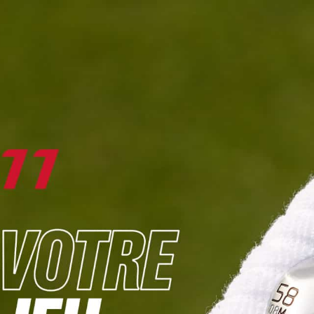
DIGITAL
LE MÉDIA
DU GOLF
L
JOUER & PROGRESSER
PARCOURS & DESTINATIONS
BIBLI