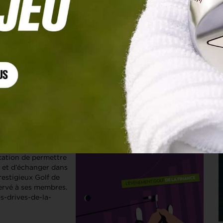
-la-gestion-
la gestion
ocation de permettre
r et d’échanger dans
restigieux Golf de
ervé à ses membres.
s-drives-de-la-