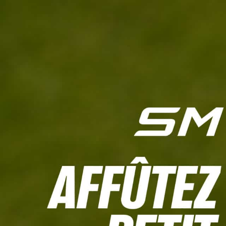
L'HEBDO
CALCULETTE WHS
JEU CONCOURS
À LA UNE
LIVE SCORING
TOUTE L'INFO
MATÉRIE