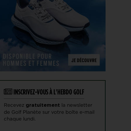
AOÛT
changé de visage avant son premier succès sur le
PGA Tour
GUERRE DES CIRCUITS > QUESTIONS POUR DES CHAMPIONS
6
LIV Golf : Quel avenir pour Rahm et DeChambeau ?
AOÛT
PGA TOUR > DIVORCE
6
Le FedEx St. Jude Championship va perdre son
AOÛT
statut de tournoi XXL
DP WORLD TOUR > PLATEAU DE RÊVE
6
De nombreuses stars annoncées à l’Irish Open
AOÛT
ENTRAÎNEMENT > ON M(&M)
5
Vidéo : un jeu pour égayer les entraînements de
AOÛT
vos enfants
LIV GOLF > NOUVELLE ÈRE
INSCRIVEZ-VOUS À L'HEBDO GOLF
5
Le boss du LIV Golf confirme un accord de 250
AOÛT
millions de dollars avec un investisseur dont le
nom reste… secret !
Recevez
la newsletter
gratuitement
de Golf Planète sur votre boîte e-mail
PGA TOUR > CHAMPIONSHIP SERIES 2028
5
Le Cadillac, chez Trump, au programme du
chaque lundi.
AOÛT
Championship Series 2028