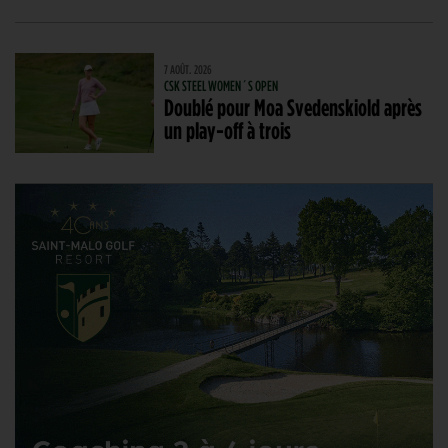
7 AOÛT. 2026
CSK STEEL WOMEN´S OPEN
Doublé pour Moa Svedenskiold après
un play-off à trois