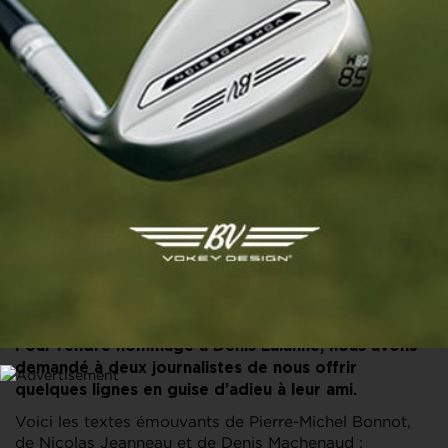
PARTAGER CET ARTICLE
FACEBOOK
X
LINKEDIN
E-MAIL
Pour rendre hommage à Denis Lalanne, nous avons
demandé à deux journalistes de nous offrir
quelques lignes en guise d’adieu à leur ami.
Voici les textes émouvants de Pierre-Michel Bonnot,
de Nicolas Jeanneau et de Denis Machenaud :