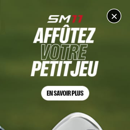
DIGITAL
LE MÉDIA
DU GOLF
×
Hommage à Denis Lalanne : deux amis journalistes
témoignent dans Golf Planète
9 DÉCEMBRE 2019