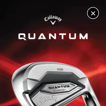
DIGITAL
LE MÉDIA
DU GOLF
×
NATIONAL GOLF WEEK
La National Golf Week approche ! Réservez vos places
dès maintenant
13 MARS 2022