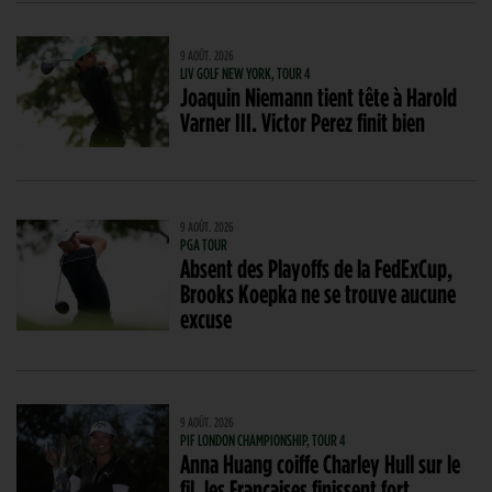
9 AOÛT. 2026
LIV GOLF NEW YORK, TOUR 4
Joaquin Niemann tient tête à Harold
Varner III. Victor Perez finit bien
9 AOÛT. 2026
PGA TOUR
Absent des Playoffs de la FedExCup,
Brooks Koepka ne se trouve aucune
excuse
9 AOÛT. 2026
PIF LONDON CHAMPIONSHIP, TOUR 4
Anna Huang coiffe Charley Hull sur le
fil, les Françaises finissent fort…