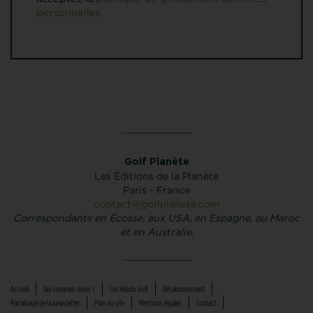
personnelles.
Golf Planète
Les Éditions de la Planète
Paris - France
contact@golfplanete.com
Correspondants en Écosse, aux USA, en Espagne, au Maroc
et en Australie.
Accueil
Qui sommes-nous ?
Les Hebdo Golf
Désabonnement
Parrainage de la newsletter
Plan du site
Mentions légales
Contact