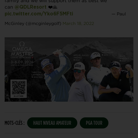
family and we will support them as best we
can ⁦
⁩ ❤️🙏
@QDLResort
— Paul
pic.twitter.com/Yko6F5MFti
McGinley (@mcginleygolf)
March 18, 2022
MOTS-CLÉS :
HAUT NIVEAU AMATEUR
PGA TOUR