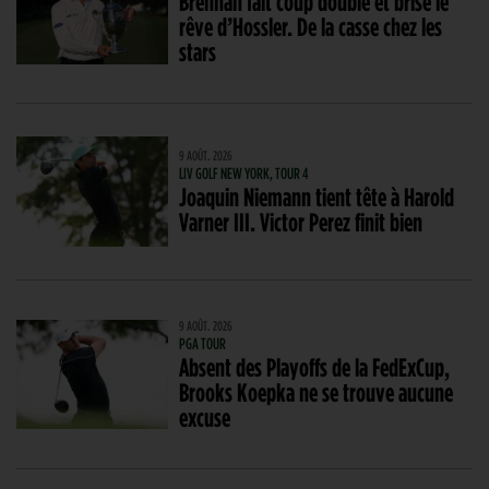
Brennan fait coup double et brise le
rêve d’Hossler. De la casse chez les
stars
9 AOÛT. 2026
LIV GOLF NEW YORK, TOUR 4
Joaquin Niemann tient tête à Harold
Varner III. Victor Perez finit bien
9 AOÛT. 2026
PGA TOUR
Absent des Playoffs de la FedExCup,
Brooks Koepka ne se trouve aucune
excuse