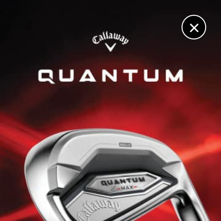
DIGITAL
LE MÉDIA
DU GOLF
×
FAIT DIVERS
Les pros du PGA Tour se mobilisent après un terrible
accident qui a coûté la vie à 6 golfeurs universitaires et
à leur coach