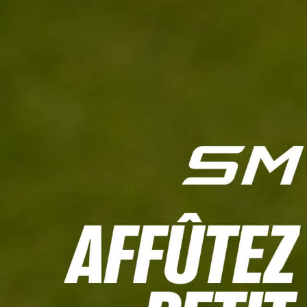
L'HEBDO
CALCULETTE WHS
JEU CONCOURS
À LA UNE
LIVE SCORING
TOUTE L'INFO
MATÉRIE