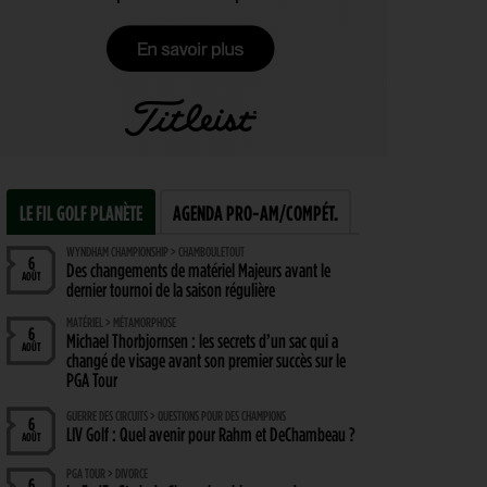
LE FIL GOLF PLANÈTE
AGENDA PRO-AM/COMPÉT.
WYNDHAM CHAMPIONSHIP > CHAMBOULETOUT
6
Des changements de matériel Majeurs avant le
AOÛT
dernier tournoi de la saison régulière
MATÉRIEL > MÉTAMORPHOSE
6
Michael Thorbjornsen : les secrets d’un sac qui a
AOÛT
changé de visage avant son premier succès sur le
PGA Tour
GUERRE DES CIRCUITS > QUESTIONS POUR DES CHAMPIONS
6
LIV Golf : Quel avenir pour Rahm et DeChambeau ?
AOÛT
PGA TOUR > DIVORCE
6