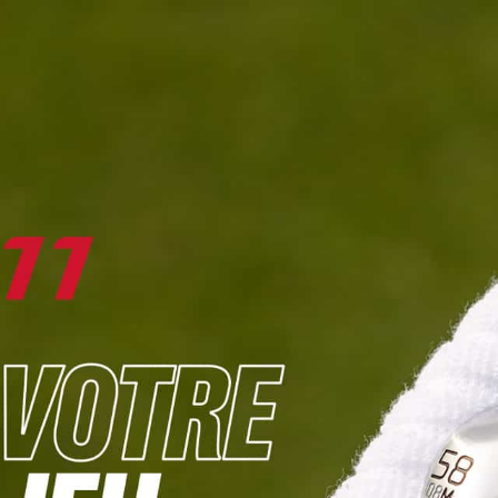
DIGITAL
LE MÉDIA
DU GOLF
L
JOUER & PROGRESSER
PARCOURS & DESTINATIONS
BIBLI