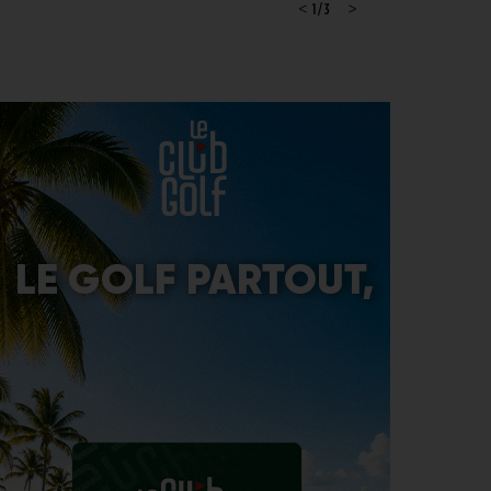
GOLF EN FRANCE > LIEU UNIQUE
<
1 / 3
>
4
L’Évian Resort Golf Club Academy célèbre 20 ans
AOÛT
d’excellence, d’innovation et de transmission
PGA TOUR > ENJEUX
4
Fin de saison du PGA Tour : Mode d’emploi
AOÛT
SAVOIR VIVRE > LA COMPLAINTE DU GOLFEUR
4
Etiquette : ne cherchez pas d’excuse, tout le monde
AOÛT
s’en fiche !
SOLHEIM CUP 2026 > CHOIX
4
Solheim Cup 2026 : ces cinq joueuses qui restent à
AOÛT
quai malgré leur candidature
SOLHEIM CUP 2026 > QUALIFIÉES !
4
Angel Yin et Jennifer Kupcho rejoignent Nelly
AOÛT
Korda dans la liste des qualifiées pour la Solheim
Cup 2026
PGA TOUR > PÉPITE
4
Qui est Tommy Morrison, la nouvelle pépite qui
AOÛT
s’apprête à débarquer sur le PGA Tour ?
WYNDHAM CHAMPIONSHIP > FEDEXCUP
4
FedExCup : Bradley, Day, Koepka, Finau… Pavon
AOÛT
et Saddier jouent gros au Wyndham Championship