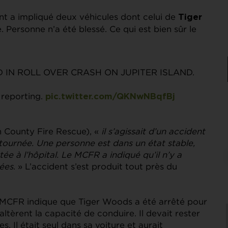
ent a impliqué deux véhicules dont celui de
Tiger
. Personne n’a été blessé. Ce qui est bien sûr le
IN ROLL OVER CRASH ON JUPITER ISLAND.
reporting.
pic.twitter.com/QKNwNBqfBj
n County Fire Rescue), «
il s’agissait d’un accident
etournée. Une personne est dans un état stable,
ée à l’hôpital. Le MCFR a indiqué qu’il n’y a
uées
. » L’accident s’est produit tout près du
 MCFR indique que Tiger Woods a été arrêté pour
ltèrent la capacité de conduire. Il devait rester
 Il était seul dans sa voiture et aurait