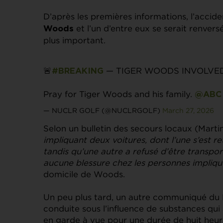
D’après les premières informations, l’accid
et l’un d’entre eux se serait renversé
Woods
plus important.
🚨
— TIGER WOODS INVOLVED 
#BREAKING
Pray for Tiger Woods and his family.
@ABC
— NUCLR GOLF (@NUCLRGOLF)
March 27, 2026
Selon un bulletin des secours locaux (Marti
impliquant deux voitures, dont l’une s’est r
tandis qu’une autre a refusé d’être transport
aucune blessure chez les personnes impliq
domicile de Woods.
Un peu plus tard, un autre communiqué du
conduite sous l’influence de substances qui a
en garde à vue pour une durée de huit heures.