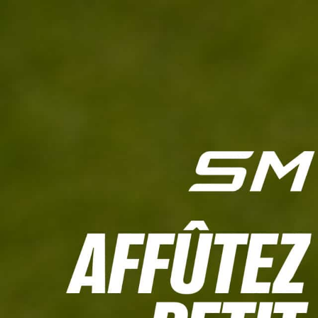
L'HEBDO
CALCULETTE WHS
JEU CONCOURS
À LA UNE
LIVE SCORING
TOUTE L'INFO
MATÉRIE