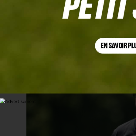
SUPER GOLF LEAGUE
Phil Mickelson bientôt banni par le 
21 FÉVRIER 2022