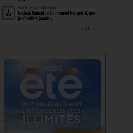
SOLHEIM CUP 2026 > FRENCH TOUCH
7
Nastasia Nadaud : « Un moment très spécial, que
AOÛT
je n’oublierai jamais »
WYNDHAM CHAMPIONSHIP, TOUR 1 > PGA TOUR
<
1 / 3
>
7
Hossler veut briser la malédiction, Saddier fringant,
AOÛT
Pavon serre les dents
WYNDHAM CHAMPIONSHIP > CHAMBOULETOUT
6
Des changements de matériel Majeurs avant le
AOÛT
dernier tournoi de la saison régulière
MATÉRIEL > MÉTAMORPHOSE
6
Michael Thorbjornsen : les secrets d’un sac qui a
AOÛT
changé de visage avant son premier succès sur le
PGA Tour
GUERRE DES CIRCUITS > QUESTIONS POUR DES CHAMPIONS
6
LIV Golf : Quel avenir pour Rahm et DeChambeau ?
AOÛT
PGA TOUR > DIVORCE
6
Le FedEx St. Jude Championship va perdre son
AOÛT
statut de tournoi XXL
DP WORLD TOUR > PLATEAU DE RÊVE
6
De nombreuses stars annoncées à l’Irish Open
AOÛT