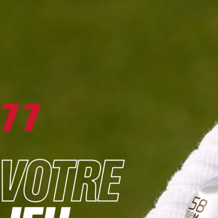
DIGITAL
LE MÉDIA
DU GOLF
L
JOUER & PROGRESSER
PARCOURS & DESTINATIONS
BIBLI