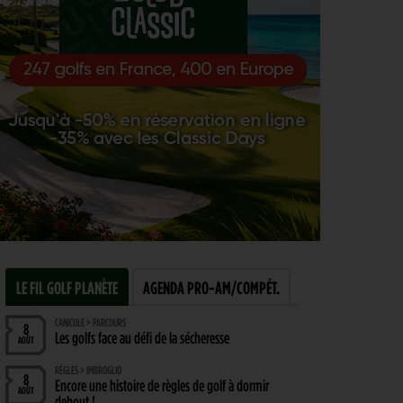
LE FIL GOLF PLANÈTE
AGENDA PRO-AM/COMPÉT.
CANICULE > PARCOURS
8
Les golfs face au défi de la sécheresse
AOÛT
RÈGLES > IMBROGLIO
8
Encore une histoire de règles de golf à dormir
AOÛT
debout !