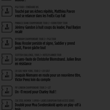
PGA TOUR > ITINÉRAIRE BIS
8
Touché par ses échecs répétés, Matthieu Pavon
AOÛT
veut se relancer dans les FedEx Cup Fall
PINNACLE BANK CHAMPIONSHIP, TOUR 2 > KORN FERRY TOUR
8
Jérémy Gandon à huit coups du leader, Paul Barjon
AOÛT
recalé
WYNDHAM CHAMPIONSHIP, TOUR 2 > PGA TOUR
8
Beau Hossler persiste et signe, Saddier y prend
AOÛT
goût, Pavon gâche tout
SCOTTISH CHALLENGE, TOUR 2 > HOTELPLANNER TOUR
7
Le sans-faute de Christofer Blomstrand. Julien Brun
AOÛT
en résistance
LIV GOLF NEW YORK, TOUR 2 > LIV GOLF
7
Joaquin Niemann en route pour un neuvième titre,
AOÛT
Victor Perez loin du compte
PIF LONDON CHAMPIONSHIP, TOUR 2 > LET
7
Un -11 record pour Charley Hull !
AOÛT
CSK STEEL WOMEN´S OPEN > LADIES EUROPEAN TOUR ACCESS SERIES
7
Doublé pour Moa Svedenskiold après un play-off à
AOÛT
trois