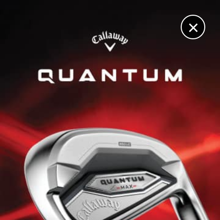
DIGITAL
LE MÉDIA
DU GOLF
×
PRO-AM
Une édition de rêve pour la 32ème édition du Pro Am
international de la Côte d’Opale
13 MAI 2025