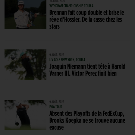
10 AOÛT. 2026
WYNDHAM CHAMPIONSHIP, TOUR 4
Brennan fait coup double et brise le
rêve d’Hossler. De la casse chez les
stars
9 AOÛT. 2026
LIV GOLF NEW YORK, TOUR 4
Joaquin Niemann tient tête à Harold
Varner III. Victor Perez finit bien
9 AOÛT. 2026
PGA TOUR
Absent des Playoffs de la FedExCup,
Brooks Koepka ne se trouve aucune
excuse