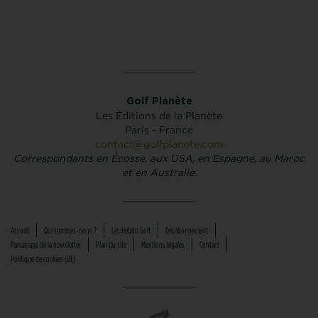
Golf Planète
Les Éditions de la Planète
Paris - France
contact@golfplanete.com
Correspondants en Écosse, aux USA, en Espagne, au Maroc
et en Australie.
Accueil
Qui sommes-nous ?
Les Hebdo Golf
Désabonnement
Parrainage de la newsletter
Plan du site
Mentions légales
Contact
Politique de cookies (UE)