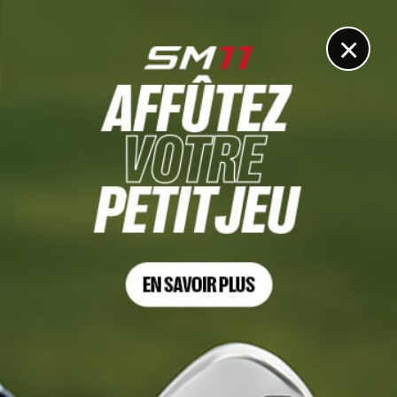
DIGITAL
LE MÉDIA
DU GOLF
×
MATÉRIEL
Callaway affine sa gamme 2025 : puissance maîtrisée et
tolérance sur mesure
14 JUILLET 2025