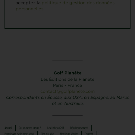
acceptez la
politique de gestion des données
personnelles.
Golf Planète
Les Éditions de la Planète
Paris - France
contact@golfplanete.com
Correspondants en Écosse, aux USA, en Espagne, au Maroc
et en Australie.
Accueil
Qui sommes-nous ?
Les Hebdo Golf
Désabonnement
Parrainage de la newsletter
Plan du site
Mentions légales
Contact