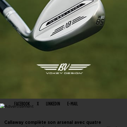
PARTAGER CET ARTICLE
FACEBOOK
X
LINKEDIN
E-MAIL
Callaway complète son arsenal avec quatre