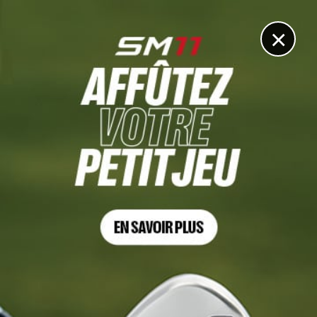
DIGITAL
LE MÉDIA
DU GOLF
×
Les articles
Callaway
31 JUIL. 2026 | MATÉRIEL