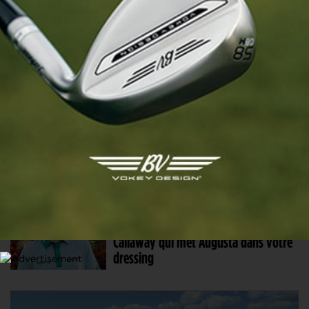
Callaway mise sur le spin avec son
nouveau Quantum Mini Spinner
16 AVR. 2026 | MATÉRIEL
Callaway élargit sa gamme Quantum
avec un mini-driver et un bois de
parcours en titane
24 MAR. 2026 | MATÉRIEL
Patrons Welcome : la collection de
Callaway qui met Augusta dans votre
dressing