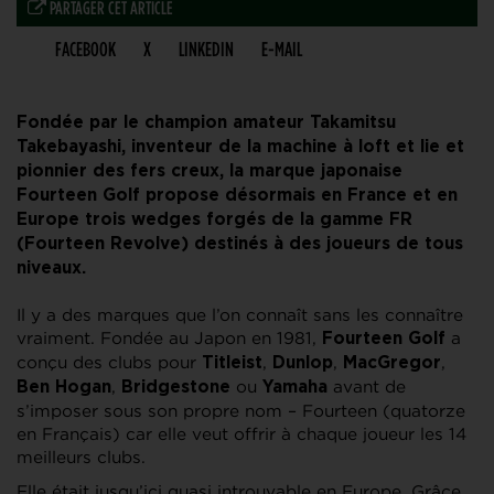
PARTAGER CET ARTICLE
FACEBOOK
X
LINKEDIN
E-MAIL
Fondée par le champion amateur Takamitsu
Takebayashi, inventeur de la machine à loft et lie et
pionnier des fers creux, la marque japonaise
Fourteen Golf propose désormais en France et en
Europe trois wedges forgés de la gamme FR
(Fourteen Revolve) destinés à des joueurs de tous
niveaux.
Il y a des marques que l’on connaît sans les connaître
vraiment. Fondée au Japon en 1981,
a
Fourteen Golf
conçu des clubs pour
,
,
,
Titleist
Dunlop
MacGregor
,
ou
avant de
Ben Hogan
Bridgestone
Yamaha
s’imposer sous son propre nom – Fourteen (quatorze
en Français) car elle veut offrir à chaque joueur les 14
meilleurs clubs.
Elle était jusqu’ici quasi introuvable en Europe. Grâce