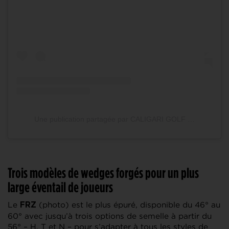
Une publication partagée par CALIGARI GOLF FRANCE (@caligarigolf_france)
Trois modèles de wedges forgés pour un plus
large éventail de joueurs
Le
(photo) est le plus épuré, disponible du 46° au
FRZ
60° avec jusqu’à trois options de semelle à partir du
56° – H, T et N – pour s’adapter à tous les styles de