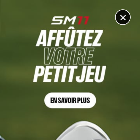
DIGITAL
LE MÉDIA
DU GOLF
×
DÉCOUVRIR >