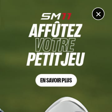
DIGITAL
LE MÉDIA
DU GOLF
×
DÉCOUVRIR >