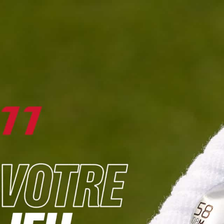
DIGITAL
LE MÉDIA
DU GOLF
L
JOUER & PROGRESSER
PARCOURS & DESTINATIONS
BIBLI