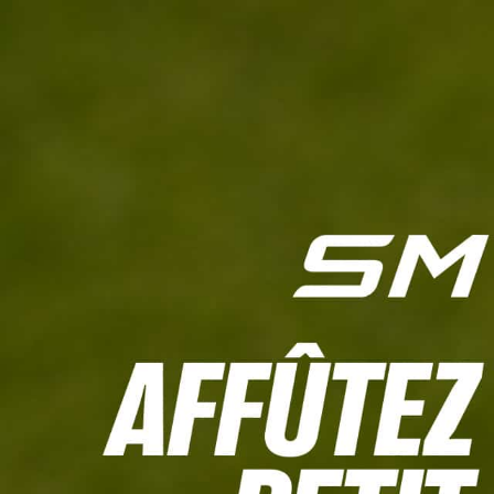
L'HEBDO
CALCULETTE WHS
JEU CONCOURS
À LA UNE
LIVE SCORING
TOUTE L'INFO
MATÉRIE