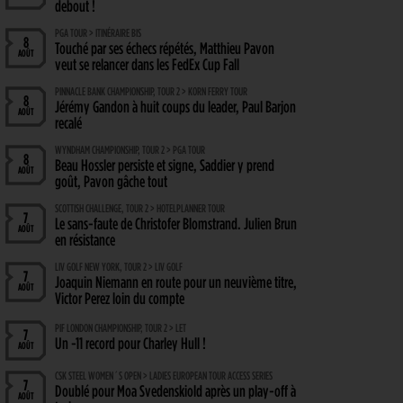
debout !
PGA TOUR > ITINÉRAIRE BIS
8
Touché par ses échecs répétés, Matthieu Pavon
AOÛT
veut se relancer dans les FedEx Cup Fall
PINNACLE BANK CHAMPIONSHIP, TOUR 2 > KORN FERRY TOUR
8
Jérémy Gandon à huit coups du leader, Paul Barjon
AOÛT
recalé
WYNDHAM CHAMPIONSHIP, TOUR 2 > PGA TOUR
8
Beau Hossler persiste et signe, Saddier y prend
AOÛT
goût, Pavon gâche tout
SCOTTISH CHALLENGE, TOUR 2 > HOTELPLANNER TOUR
7
Le sans-faute de Christofer Blomstrand. Julien Brun
AOÛT
en résistance
LIV GOLF NEW YORK, TOUR 2 > LIV GOLF
7
Joaquin Niemann en route pour un neuvième titre,
AOÛT
Victor Perez loin du compte
PIF LONDON CHAMPIONSHIP, TOUR 2 > LET
7
Un -11 record pour Charley Hull !
AOÛT
CSK STEEL WOMEN´S OPEN > LADIES EUROPEAN TOUR ACCESS SERIES
7
Doublé pour Moa Svedenskiold après un play-off à
AOÛT