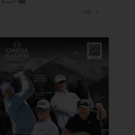
trois
SOLHEIM CUP 2026 > FRENCH TOUCH
<
1 / 3
>
7
Nastasia Nadaud : « Un moment très spécial, que
AOÛT
je n’oublierai jamais »
WYNDHAM CHAMPIONSHIP, TOUR 1 > PGA TOUR
7
Hossler veut briser la malédiction, Saddier fringant,
AOÛT
Pavon serre les dents
WYNDHAM CHAMPIONSHIP > CHAMBOULETOUT
6
Des changements de matériel Majeurs avant le
AOÛT
dernier tournoi de la saison régulière
MATÉRIEL > MÉTAMORPHOSE
6
Michael Thorbjornsen : les secrets d’un sac qui a
AOÛT
changé de visage avant son premier succès sur le
PGA Tour
GUERRE DES CIRCUITS > QUESTIONS POUR DES CHAMPIONS
6
LIV Golf : Quel avenir pour Rahm et DeChambeau ?
AOÛT
PGA TOUR > DIVORCE
6
Le FedEx St. Jude Championship va perdre son
AOÛT
statut de tournoi XXL
DP WORLD TOUR > PLATEAU DE RÊVE
6