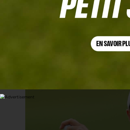
AT&T BYRON NELSON
Jordan Spieth forfait une semaine 
9 MAI 2023