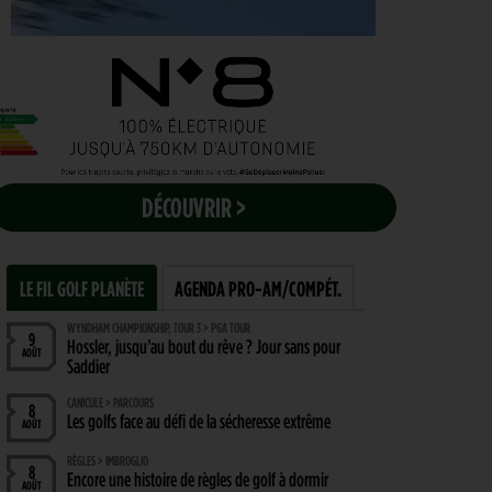
DÉCOUVRIR >
LE FIL GOLF PLANÈTE
AGENDA PRO-AM/COMPÉT.
WYNDHAM CHAMPIONSHIP, TOUR 3 > PGA TOUR
9
Hossler, jusqu’au bout du rêve ? Jour sans pour
AOÛT
Saddier
CANICULE > PARCOURS
8
Les golfs face au défi de la sécheresse extrême
AOÛT
RÈGLES > IMBROGLIO
8
Encore une histoire de règles de golf à dormir
AOÛT