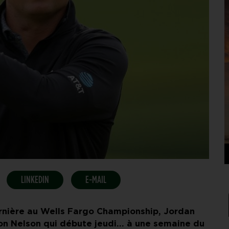
LINKEDIN
E-MAIL
ernière au Wells Fargo Championship, Jordan
ron Nelson qui débute jeudi… à une semaine du