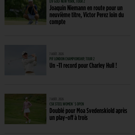
LIV GOLF NEW YORK, TOUR 2
Joaquin Niemann en route pour un
neuvième titre, Victor Perez loin du
compte
7 AOÛT. 2026
PIF LONDON CHAMPIONSHIP, TOUR 2
Un -11 record pour Charley Hull !
7 AOÛT. 2026
CSK STEEL WOMEN´S OPEN
Doublé pour Moa Svedenskiold après
un play-off à trois