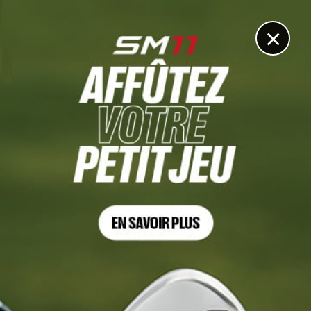
DIGITAL
LE MÉDIA
DU GOLF
×