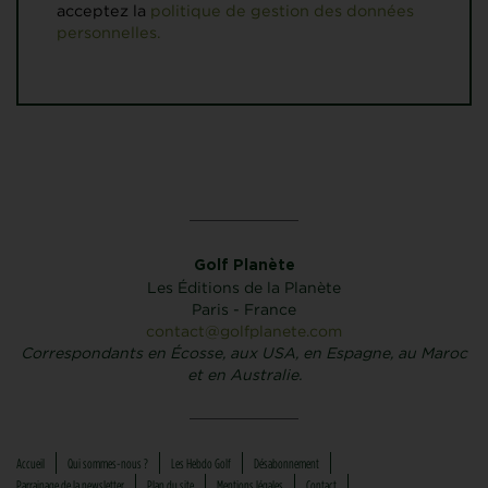
acceptez la
politique de gestion des données
personnelles.
Golf Planète
Les Éditions de la Planète
Paris - France
contact@golfplanete.com
Correspondants en Écosse, aux USA, en Espagne, au Maroc
et en Australie.
Accueil
Qui sommes-nous ?
Les Hebdo Golf
Désabonnement
Parrainage de la newsletter
Plan du site
Mentions légales
Contact