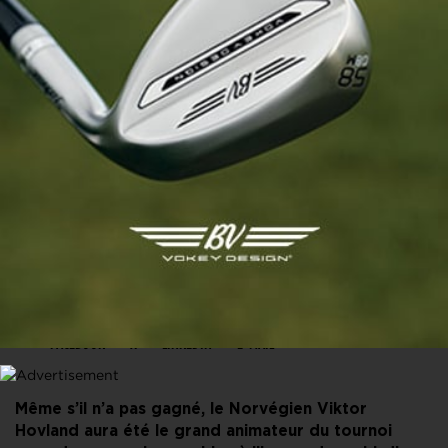
PARTAGER CET ARTICLE
FACEBOOK
X
LINKEDIN
E-MAIL
Même s’il n’a pas gagné, le Norvégien Viktor
Hovland aura été le grand animateur du tournoi