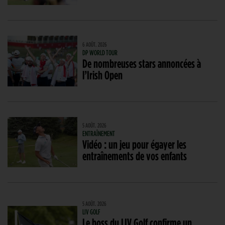
6 AOÛT. 2026
DP WORLD TOUR
De nombreuses stars annoncées à
l’Irish Open
5 AOÛT. 2026
ENTRAÎNEMENT
Vidéo : un jeu pour égayer les
entraînements de vos enfants
5 AOÛT. 2026
LIV GOLF
Le boss du LIV Golf confirme un