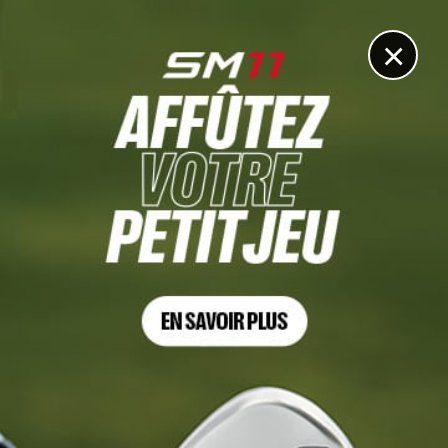
DIGITAL
LE MÉDIA
DU GOLF
×
VIDEO
Le coup du tournoi pour le magicien Hovland !
1 MARS 2021