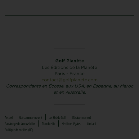
Golf Planète
Les Éditions de la Planète
Paris - France
contact@golfplanete.com
Correspondants en Écosse, aux USA, en Espagne, au Maroc
et en Australie.
Accueil
Qui sommes-nous ?
Les Hebdo Golf
Désabonnement
Parrainage de la newsletter
Plan du site
Mentions légales
Contact
Politique de cookies (UE)