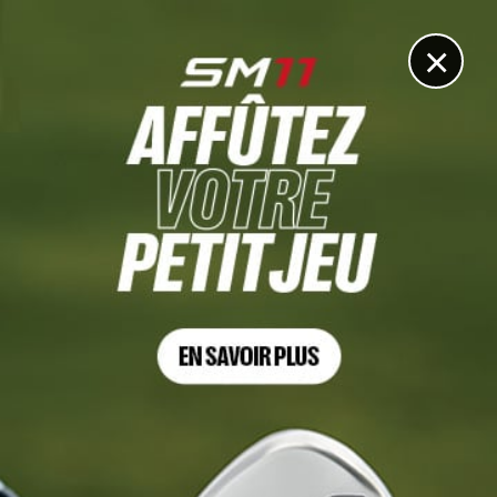
DIGITAL
LE MÉDIA
DU GOLF
×
MONDAY QUALIFIER
1 sur un par 4, l’incroyable albatros d’Aldrich Potgieter
4 JUILLET 2023