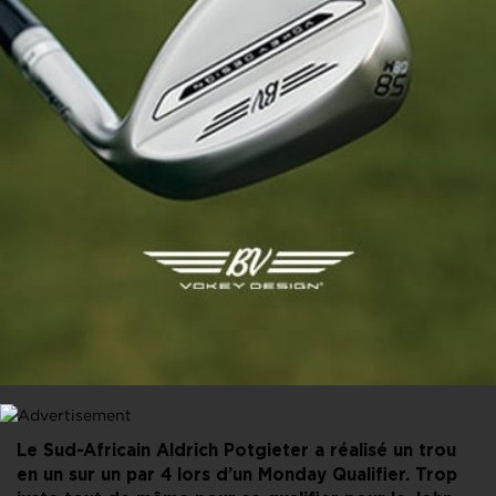
PARTAGER CET ARTICLE
FACEBOOK
X
LINKEDIN
E-MAIL
Le Sud-Africain Aldrich Potgieter a réalisé un trou
en un sur un par 4 lors d’un Monday Qualifier. Trop