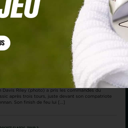
 ROCKET CLASSIC, TOUR 3
ey et Michael Brennan s’échappent, Cameron
ce, Adrien Saddier reste au contact !
n Davis Riley (photo) a pris les commandes du
sic après trois tours, juste devant son compatriote
nnan. Son finish de feu lui […]