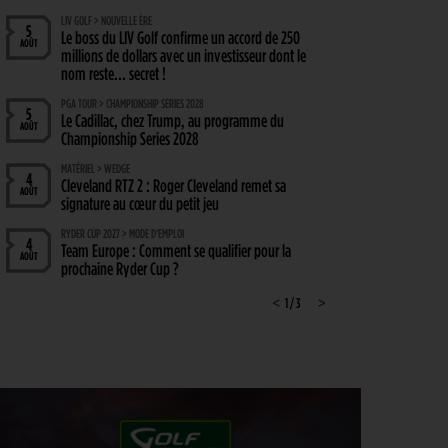
LIV GOLF > NOUVELLE ÈRE
5
Le boss du LIV Golf confirme un accord de 250
AOÛT
millions de dollars avec un investisseur dont le
nom reste… secret !
PGA TOUR > CHAMPIONSHIP SERIES 2028
5
Le Cadillac, chez Trump, au programme du
AOÛT
Championship Series 2028
MATÉRIEL > WEDGE
4
Cleveland RTZ 2 : Roger Cleveland remet sa
AOÛT
signature au cœur du petit jeu
RYDER CUP 2027 > MODE D'EMPLOI
4
Team Europe : Comment se qualifier pour la
AOÛT
prochaine Ryder Cup ?
GOLF EN FRANCE > LIEU UNIQUE
<
1 / 3
>
4
L’Évian Resort Golf Club Academy célèbre 20 ans
AOÛT
d’excellence, d’innovation et de transmission
PGA TOUR > ENJEUX
4
Fin de saison du PGA Tour : Mode d’emploi
AOÛT
SAVOIR VIVRE > LA COMPLAINTE DU GOLFEUR
4
Etiquette : ne cherchez pas d’excuse, tout le monde
AOÛT