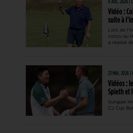
8 JUIL. 2026 |
Vidéo : C
suite à l’
Lors de l’i
conçu au H
a réalisé d
23 MAI. 2026 | 
Vidéos : l
Spieth et 
Sungjae Im 
CJ Cup Byr