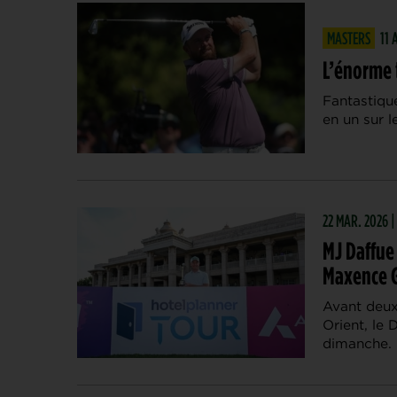
MASTERS
11 
L’énorme 
Fantastiqu
en un sur l
22 MAR. 2026 
MJ Daffue 
Maxence G
Avant deux
Orient, le
dimanche. 