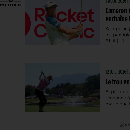
1 AOÛT. 2026 |
Cameron Y
enchaîne 
A la peine
les pendule
61, il […]
12 JUIL. 2026 
Le trou e
Sept coups
tendance à
matin que 