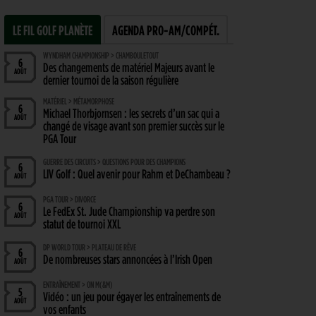
LE FIL GOLF PLANÈTE
AGENDA PRO-AM/COMPÉT.
WYNDHAM CHAMPIONSHIP > CHAMBOULETOUT
6
Des changements de matériel Majeurs avant le
AOÛT
dernier tournoi de la saison régulière
MATÉRIEL > MÉTAMORPHOSE
6
Michael Thorbjornsen : les secrets d’un sac qui a
AOÛT
changé de visage avant son premier succès sur le
PGA Tour
GUERRE DES CIRCUITS > QUESTIONS POUR DES CHAMPIONS
6
LIV Golf : Quel avenir pour Rahm et DeChambeau ?
AOÛT
PGA TOUR > DIVORCE
6
Le FedEx St. Jude Championship va perdre son
AOÛT
statut de tournoi XXL
DP WORLD TOUR > PLATEAU DE RÊVE
6
De nombreuses stars annoncées à l’Irish Open
AOÛT
ENTRAÎNEMENT > ON M(&M)
5
Vidéo : un jeu pour égayer les entraînements de
AOÛT
vos enfants