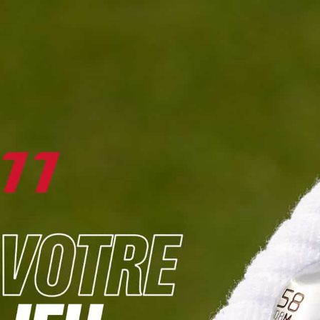
DIGITAL
LE MÉDIA
DU GOLF
L
JOUER & PROGRESSER
PARCOURS & DESTINATIONS
BIBLI