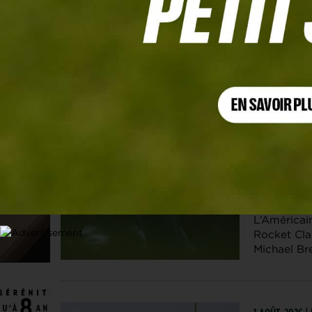
Les articles
Trou en 1
1 AOÛT. 2026 |
Davis Ril
Young coin
L’Américai
Rocket Clas
Michael Bre