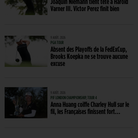
Joaquin Niemann tient tête à Harold
Varner III. Victor Perez finit bien
9 AOÛT. 2026
PGA TOUR
Absent des Playoffs de la FedExCup,
Brooks Koepka ne se trouve aucune
excuse
9 AOÛT. 2026
PIF LONDON CHAMPIONSHIP, TOUR 4
Anna Huang coiffe Charley Hull sur le
fil, les Françaises finissent fort…