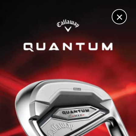
DIGITAL
LE MÉDIA
DU GOLF
×
JEU LENT
Adrien Saddier : « Les arbitres ne font pas assez la
police »
20 AVRIL 2023