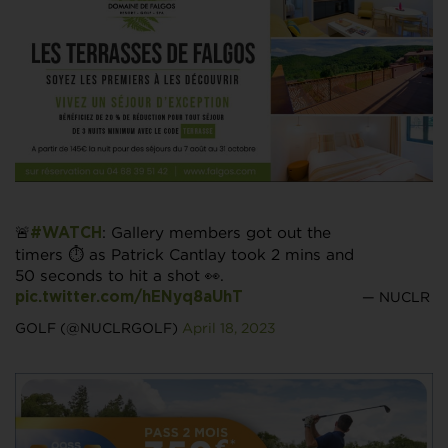
🚨
: Gallery members got out the
#WATCH
timers ⏱️ as Patrick Cantlay took 2 mins and
50 seconds to hit a shot 👀.
— NUCLR
pic.twitter.com/hENyq8aUhT
GOLF (@NUCLRGOLF)
April 18, 2023