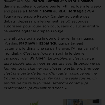
devant eux par
et
Patrick Cantlay
Viktor Hovland
daigne accélérer quelque peu le rythme. Idem le week-
end passé à
au
(PGA
Harbour Town
RBC Heritage
Tour) avec encore Patrick Cantlay au centre des
débats, dépassant allégrement les 50 secondes
autorisées pour jouer son coup, sans qu’aucun arbitre
ne vienne agiter le drapeau rouge…
Une attitude qui a eu le don d’énerver le vainqueur,
l’Anglais
, qui partageait
Matthew Fitzpatrick
justement le dimanche sa partie avec l’Américain n°4
mondial. «
C’est une honte
, a soufflé le dernier
vainqueur de l’
.
Le problème, c’est que ça
US Open
dure depuis des années et des années. Et personne ne
fait rien pour changer les choses. J’estime même que
c’est une perte de temps d’en parler, puisque rien ne
bouge. Ce dimanche, je n’ai pas une seule fois vu un
arbitre de toute la journée. Attendre comme ça
indéfiniment, ça devient frustrant.
»