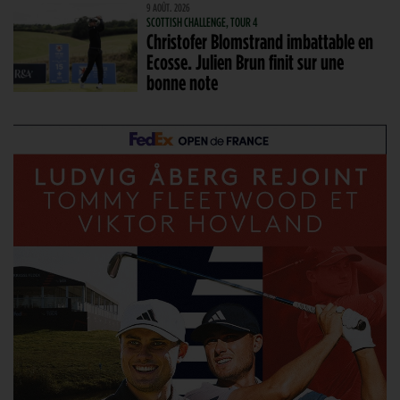
9 AOÛT. 2026
SCOTTISH CHALLENGE, TOUR 4
Christofer Blomstrand imbattable en
Ecosse. Julien Brun finit sur une
bonne note