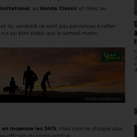
, au
et donc au
Invitational
Honda Classic
D
i et du vendredi ne sont pas parvenues à rallier
a
t n’a pu être établi que le samedi matin.
r
H
J
c
d
D
, mais cela ne choque plus
t en moyenne les 5h15
s officiels du corps arbitral.