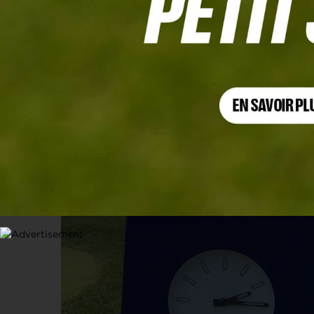
PGA TOUR
L’enfer du jeu lent, le déni du PGA T
16 MARS 2023