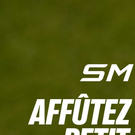
L'HEBDO
CALCULETTE WHS
JEU CONCOURS
À LA UNE
LIVE SCORING
TOUTE L'INFO
MATÉRIE