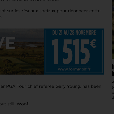
înent sur les réseaux sociaux pour dénoncer cette
.
I
l
A
per PGA Tour chief referee Gary Young, has been
t
p
d
ut still. Woof.