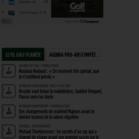
LE FIL GOLF PLANÈTE
AGENDA PRO-AM/COMPÉT.
SOLHEIM CUP 2026 > FRENCH TOUCH
7
Nastasia Nadaud : « Un moment très spécial, que
AOÛT
je n’oublierai jamais »
WYNDHAM CHAMPIONSHIP, TOUR 1 > PGA TOUR
7
Hossler veut briser la malédiction, Saddier fringant,
AOÛT
Pavon serre les dents
WYNDHAM CHAMPIONSHIP > CHAMBOULETOUT
6
Des changements de matériel Majeurs avant le
AOÛT
dernier tournoi de la saison régulière
MATÉRIEL > MÉTAMORPHOSE
6
Michael Thorbjornsen : les secrets d’un sac qui a
AOÛT
changé de visage avant son premier succès sur le