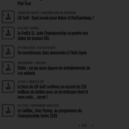
PGA Tour
GUERRE DES CIRCUITS > QUESTIONS POUR DES CHAMPIONS
6
LIV Golf : Quel avenir pour Rahm et DeChambeau ?
AOÛT
PGA TOUR > DIVORCE
6
Le FedEx St. Jude Championship va perdre son
AOÛT
statut de tournoi XXL
DP WORLD TOUR > PLATEAU DE RÊVE
6
De nombreuses stars annoncées à l’Irish Open
AOÛT
ENTRAÎNEMENT > ON M(&M)
5
Vidéo : un jeu pour égayer les entraînements de
AOÛT
vos enfants
LIV GOLF > NOUVELLE ÈRE
5
Le boss du LIV Golf confirme un accord de 250
AOÛT
millions de dollars avec un investisseur dont le
nom reste… secret !
PGA TOUR > CHAMPIONSHIP SERIES 2028
5
Le Cadillac, chez Trump, au programme du
AOÛT
Championship Series 2028
MATÉRIEL > WEDGE
<
1 / 3
>
4