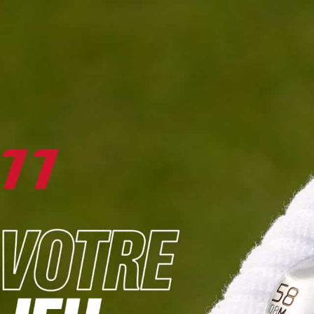
DIGITAL
LE MÉDIA
DU GOLF
L
JOUER & PROGRESSER
PARCOURS & DESTINATIONS
BIBLI