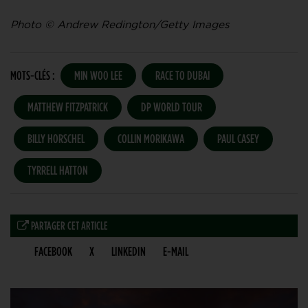
Photo © Andrew Redington/Getty Images
MOTS-CLÉS :
MIN WOO LEE
RACE TO DUBAI
MATTHEW FITZPATRICK
DP WORLD TOUR
BILLY HORSCHEL
COLLIN MORIKAWA
PAUL CASEY
TYRRELL HATTON
PARTAGER CET ARTICLE
FACEBOOK
X
LINKEDIN
E-MAIL