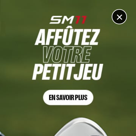
DIGITAL
LE MÉDIA
DU GOLF
×
RACE TO DUBAI
Les chances des 6 joueurs en capacité de remporter la
Race to Dubai dans le détail
18 NOVEMBRE 2021