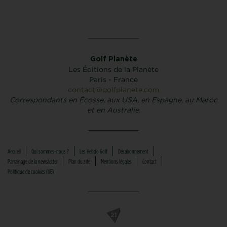
Golf Planète
Les Éditions de la Planète
Paris - France
contact@golfplanete.com
Correspondants en Écosse, aux USA, en Espagne, au Maroc
et en Australie.
Accueil
Qui sommes-nous ?
Les Hebdo Golf
Désabonnement
Parrainage de la newsletter
Plan du site
Mentions légales
Contact
Politique de cookies (UE)