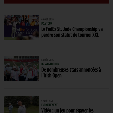
6 AOÛT. 2026
PGA TOUR
Le FedEx St. Jude Championship va
perdre son statut de tournoi XXL
6 AOÛT. 2026
DP WORLD TOUR
De nombreuses stars annoncées à
l’Irish Open
5 AOÛT. 2026
ENTRAÎNEMENT
Vidéo : un jeu pour égayer les