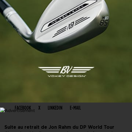
PARTAGER CET ARTICLE
FACEBOOK
X
LINKEDIN
E-MAIL
Suite au retrait de Jon Rahm du DP World Tour