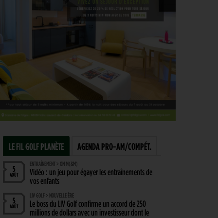
LE FIL GOLF PLANÈTE
AGENDA PRO-AM/COMPÉT.
ENTRAÎNEMENT > ON M(&M)
5
Vidéo : un jeu pour égayer les entraînements de
AOÛT
vos enfants
LIV GOLF > NOUVELLE ÈRE
5
Le boss du LIV Golf confirme un accord de 250
AOÛT
millions de dollars avec un investisseur dont le