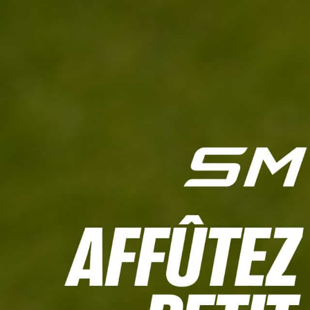
L'HEBDO
CALCULETTE WHS
JEU CONCOURS
À LA UNE
LIVE SCORING
TOUTE L'INFO
MATÉRIE