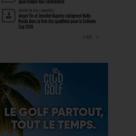
quai malgré leur candidature
SOLHEIM CUP 2026 > QUALIFIÉES !
4
Angel Yin et Jennifer Kupcho rejoignent Nelly
AOÛT
Korda dans la liste des qualifiées pour la Solheim
Cup 2026
PGA TOUR > PÉPITE
<
1 / 3
>
4
Qui est Tommy Morrison, la nouvelle pépite qui
AOÛT
s’apprête à débarquer sur le PGA Tour ?
WYNDHAM CHAMPIONSHIP > FEDEXCUP
4
FedExCup : Bradley, Day, Koepka, Finau… Pavon
AOÛT
et Saddier jouent gros au Wyndham Championship
WYNDHAM CHAMPIONSHIP > PGA TOUR
4
Patrick Cantlay et Michael Thorbjornsen renoncent
AOÛT
au Wyndham Championship
SOLHEIM CUP 2026 > TOUCHE FRANÇAISE
3
Deux Françaises dans l’équipe européenne de
AOÛT
Solheim Cup
MATÉRIEL > BALLES
3
Pourquoi voir la vie en jaune sur les parcours ?
AOÛT
VIDÉO > C'EST L'AMÉRIQUE
3