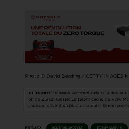
Photo © David Berding / GETTY IMAGES 
Mission accomplie dans la douleur 
> Lire aussi :
off du Zurich Classic
Le talent caché de Rory McI
chanson devant un public conquis !
Green conser
MOTS-CLÉS :
PGA TOUR AMERICAS
JÉRÉMY GANDON