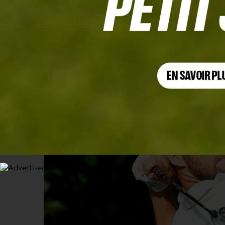
DINERS CLUB PERU OPEN
Le beau week-end de Jérémy Gando
29 AVRIL 2024