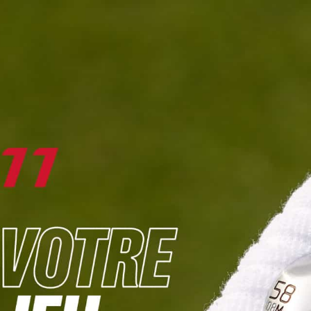
DIGITAL
LE MÉDIA
DU GOLF
L
JOUER & PROGRESSER
PARCOURS & DESTINATIONS
BIBLI