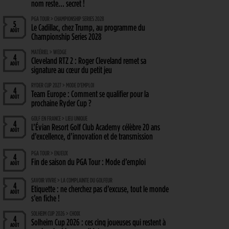
nom reste… secret !
PGA TOUR > CHAMPIONSHIP SERIES 2028
5
Le Cadillac, chez Trump, au programme du
AOÛT
Championship Series 2028
MATÉRIEL > WEDGE
4
Cleveland RTZ 2 : Roger Cleveland remet sa
AOÛT
signature au cœur du petit jeu
RYDER CUP 2027 > MODE D'EMPLOI
4
Team Europe : Comment se qualifier pour la
AOÛT
prochaine Ryder Cup ?
GOLF EN FRANCE > LIEU UNIQUE
4
L’Évian Resort Golf Club Academy célèbre 20 ans
AOÛT
d’excellence, d’innovation et de transmission
PGA TOUR > ENJEUX
4
Fin de saison du PGA Tour : Mode d’emploi
AOÛT
SAVOIR VIVRE > LA COMPLAINTE DU GOLFEUR
4
Etiquette : ne cherchez pas d’excuse, tout le monde
AOÛT
s’en fiche !
SOLHEIM CUP 2026 > CHOIX
4
Solheim Cup 2026 : ces cinq joueuses qui restent à
AOÛT