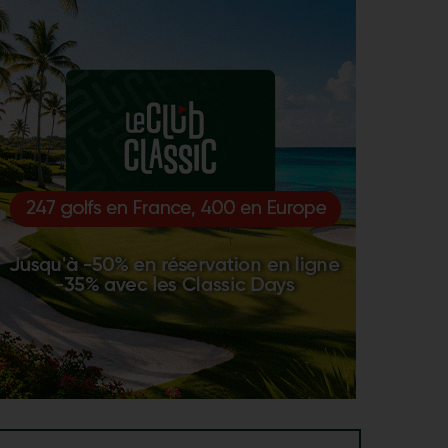
Donald Trump se vante d’avoir gagné un tournoi
AOÛT
grâce à son talent « que les autres n’ont pas »
TOURNOIS PROS > À SUIVRE
3
Dernière chance pour Matthieu Pavon et Adrien
AOÛT
Saddier au programme de la semaine
UTAH CHAMPIONSHIP, TOUR 4 > KORN FERRY TOUR
3
Derek Hitchner le meilleur des cinq, week-end
AOÛT
parfait pour Jérémy Gandon
MATÉRIEL > SUCCESS STORY
3
JuCad : comment une entreprise familiale
AOÛT
allemande est devenue un poids lourd du chariot
de golf
ROCKET CLASSIC, TOUR 4 > PGA TOUR
2
La première de Michael Thorbjornsen, Adrien
AOÛT
Saddier manque l’occasion
AIG WOMEN'S OPEN > CONFÉRENCE DE PRESSE
2
Shiho Kuwaki : « Remplie de bonheur et de
AOÛT
gratitude pour tout ce qui m’arrive »
AIG WOMEN'S OPEN, TOUR 4 > HAUTE EN COULEUR
2
Shiho Kuwaki : sous les couleurs flashy, une
AOÛT
japonaise pure souche sacrée à Royal Lytham & St
Annes