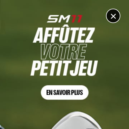
DIGITAL
LE MÉDIA
DU GOLF
×
DÉCOUVRIR >