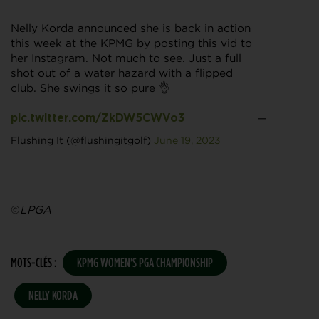
Nelly Korda announced she is back in action
this week at the KPMG by posting this vid to
her Instagram. Not much to see. Just a full
shot out of a water hazard with a flipped
club. She swings it so pure 👌
—
pic.twitter.com/ZkDW5CWVo3
Flushing It (@flushingitgolf)
June 19, 2023
©
LPGA
MOTS-CLÉS :
KPMG WOMEN'S PGA CHAMPIONSHIP
NELLY KORDA