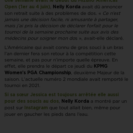
Une semaine avant le début du Mizuho Americas
,
avait dû annoncer
Open (1er au 4 juin)
Nelly Korda
son retrait suite à des problèmes de dos. «
Ce n’est
jamais une décision facile, ni amusante à partager,
mais j’ai pris la décision de déclarer forfait pour le
tournoi de la semaine prochaine suite aux avis des
médecins pour soigner mon do
s », avait-elle déclaré.
L’Américaine qui avait connu de gros souci à un bras
l’an dernier fera son retour à la compétition cette
semaine, et pas pour n’importe quelle épreuve. En
effet, elle prendra le départ ce jeudi du
KPMG
, deuxième Majeur de la
Women’s PGA Championship
saison. L’actuelle numéro 2 mondiale avait remporté le
tournoi en 2021.
Si sa sœur Jessica est toujours arrêtée elle aussi
,
a montré par un
pour des soucis au dos
Nelly Korda
post sur
que tout allait bien, même pour
Instagram
jouer en gaucher les pieds dans l’eau.