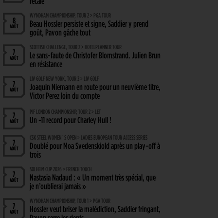
recalé
WYNDHAM CHAMPIONSHIP, TOUR 2 > PGA TOUR
8
Beau Hossler persiste et signe, Saddier y prend
AOÛT
goût, Pavon gâche tout
SCOTTISH CHALLENGE, TOUR 2 > HOTELPLANNER TOUR
7
Le sans-faute de Christofer Blomstrand. Julien Brun
AOÛT
en résistance
LIV GOLF NEW YORK, TOUR 2 > LIV GOLF
7
Joaquin Niemann en route pour un neuvième titre,
AOÛT
Victor Perez loin du compte
PIF LONDON CHAMPIONSHIP, TOUR 2 > LET
7
Un -11 record pour Charley Hull !
AOÛT
CSK STEEL WOMEN´S OPEN > LADIES EUROPEAN TOUR ACCESS SERIES
7
Doublé pour Moa Svedenskiold après un play-off à
AOÛT
trois
SOLHEIM CUP 2026 > FRENCH TOUCH
7
Nastasia Nadaud : « Un moment très spécial, que
AOÛT
je n’oublierai jamais »
WYNDHAM CHAMPIONSHIP, TOUR 1 > PGA TOUR
7
Hossler veut briser la malédiction, Saddier fringant,
AOÛT
Pavon serre les dents