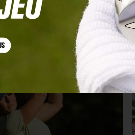
née asiatique, Delacour dans le par