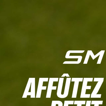
L'HEBDO
CALCULETTE WHS
JEU CONCOURS
À LA UNE
LIVE SCORING
TOUTE L'INFO
MATÉRIE