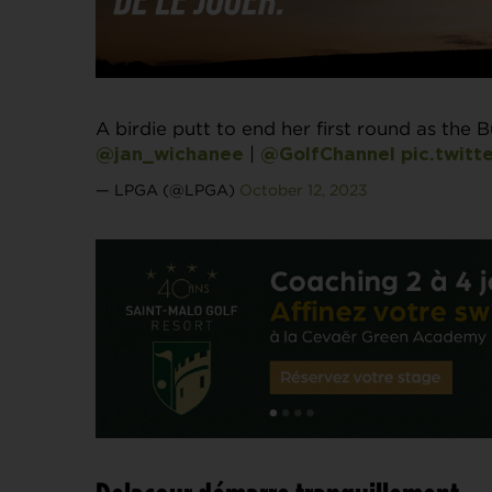
A birdie putt to end her first round as the
|
@jan_wichanee
@GolfChannel
pic.twitt
— LPGA (@LPGA)
October 12, 2023