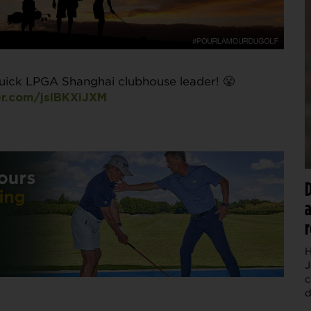
 Buick LPGA Shanghai clubhouse leader! 😤
er.com/jslBKXiJXM
D
a
r
H
J
c
d