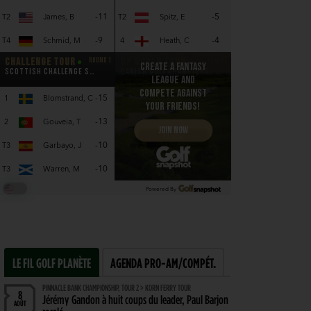
LE FIL GOLF PLANÈTE
AGENDA PRO-AM/COMPÉT.
PINNACLE BANK CHAMPIONSHIP, TOUR 2 > KORN FERRY TOUR
8
Jérémy Gandon à huit coups du leader, Paul Barjon
AOÛT