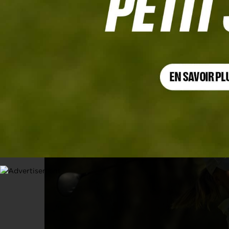
BUICK LPGA SHANGAI, TOUR 1
Stark et Meechai lancent fort la tour
12 OCTOBRE 2023