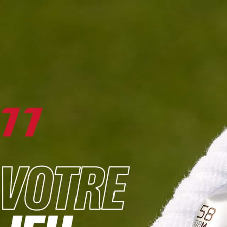
DIGITAL
LE MÉDIA
DU GOLF
L
JOUER & PROGRESSER
PARCOURS & DESTINATIONS
BIBLI