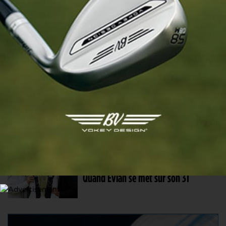
Un duo surprise en tête dans le
Michigan, Korda en embuscade,
Boutier miraculée
2 JUIN. 2026 | U.S. WOMEN'S OPEN
Céline Boutier et Loïs Lau débarquent
avec le plein de confiance au 81e U.S.
Women’s Open de Riviera
9 JUIL. 2025 | AMUNDI EVIAN CHAMPIONSHIP
Quand Evian se met sur son 31