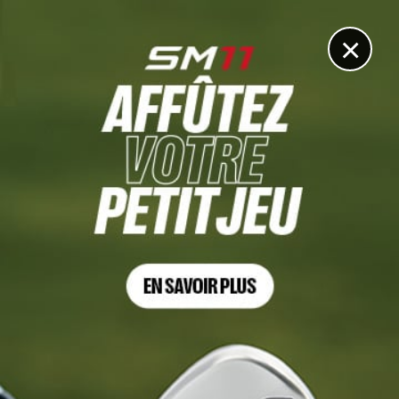
DIGITAL
LE MÉDIA
DU GOLF
×
Les articles
Maja Stark
13 JUIN. 2026 | DOW CHAMPIONSHIP, TOUR 2