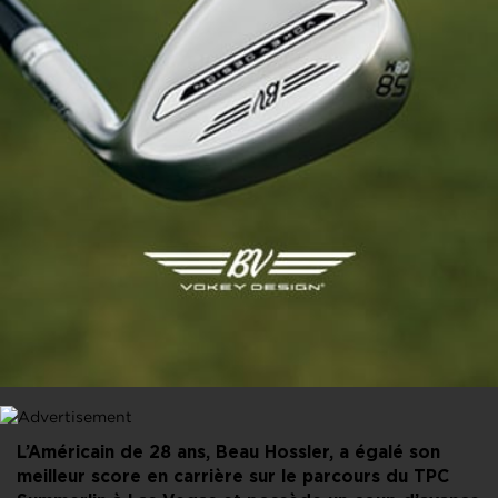
PARTAGER CET ARTICLE
FACEBOOK
X
LINKEDIN
E-MAIL
L’Américain de 28 ans, Beau Hossler, a égalé son
meilleur score en carrière sur le parcours du TPC