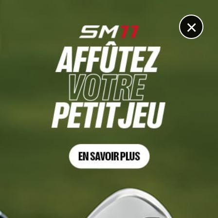
DIGITAL
LE MÉDIA
DU GOLF
×
SHRINERS CHILDREN'S OPEN, TOUR 1
Beau Hossler devant, Lexi Thompson s’accroche
13 OCTOBRE 2023