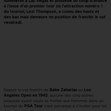
Summerlin à Las Vegas et possède un coup d’avance
à l’issue d’un premier tour où l’attraction numéro 1
du tournoi, Lexi Thompson, a connu des hauts et
des bas mais demeure en position de franchir le cut
vendredi.
Depuis le cut franchi de
au
Babe Zaharias
Los
, aucune des cinq autres
Angeles Open en 1945
joueuses ayant voulu se frotter aux hommes dans un
tournoi du
n’est parvenue à s’inviter pour les
PGA Tour