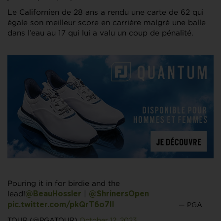
Le Californien de 28 ans a rendu une carte de 62 qui
égale son meilleur score en carrière malgré une balle
dans l’eau au 17 qui lui a valu un coup de pénalité.
Pouring it in for birdie and the
lead!
|
@BeauHossler
@ShrinersOpen
— PGA
pic.twitter.com/pkQrT6o7Il
TOUR (@PGATOUR)
October 12, 2023