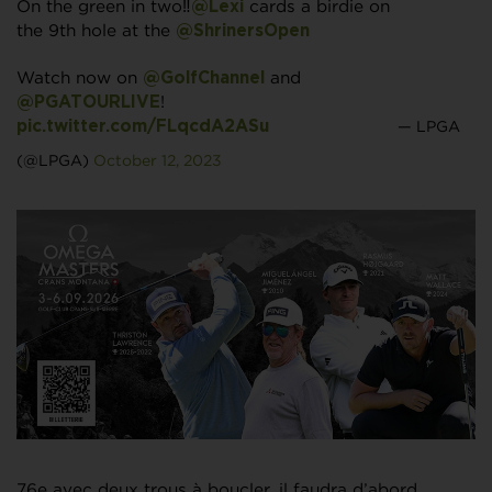
On the green in two‼️
cards a birdie on
@Lexi
the 9th hole at the
@ShrinersOpen
Watch now on
and
@GolfChannel
!
@PGATOURLIVE
— LPGA
pic.twitter.com/FLqcdA2ASu
(@LPGA)
October 12, 2023
76e avec deux trous à boucler, il faudra d’abord