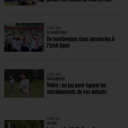
6 AOÛT. 2026
DP WORLD TOUR
De nombreuses stars annoncées à
l’Irish Open
5 AOÛT. 2026
ENTRAÎNEMENT
Vidéo : un jeu pour égayer les
entraînements de vos enfants
5 AOÛT. 2026
LIV GOLF