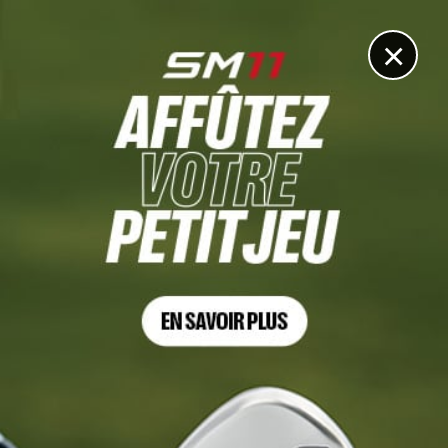
DIGITAL
LE MÉDIA
DU GOLF
×
SCOTTISH OPEN, TOUR 2
Un trou en un… et deux voitures !
8 JUILLET 2022