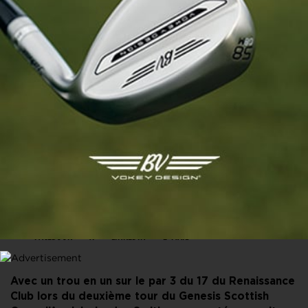
PARTAGER CET ARTICLE
FACEBOOK
X
LINKEDIN
E-MAIL
Avec un trou en un sur le par 3 du 17 du Renaissance
Club lors du deuxième tour du Genesis Scottish