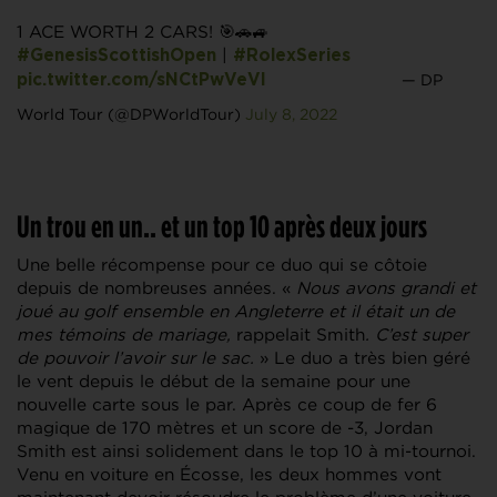
1 ACE WORTH 2 CARS! 🎯🚗🚙
|
#GenesisScottishOpen
#RolexSeries
— DP
pic.twitter.com/sNCtPwVeVl
World Tour (@DPWorldTour)
July 8, 2022
Un trou en un.. et un top 10 après deux jours
Une belle récompense pour ce duo qui se côtoie
depuis de nombreuses années. «
Nous avons grandi et
joué au golf ensemble en Angleterre et il était un de
mes témoins de mariage,
rappelait Smith
. C’est super
de pouvoir l’avoir sur le sac.
» Le duo a très bien géré
le vent depuis le début de la semaine pour une
nouvelle carte sous le par. Après ce coup de fer 6
magique de 170 mètres et un score de -3, Jordan
Smith est ainsi solidement dans le top 10 à mi-tournoi.
Venu en voiture en Écosse, les deux hommes vont