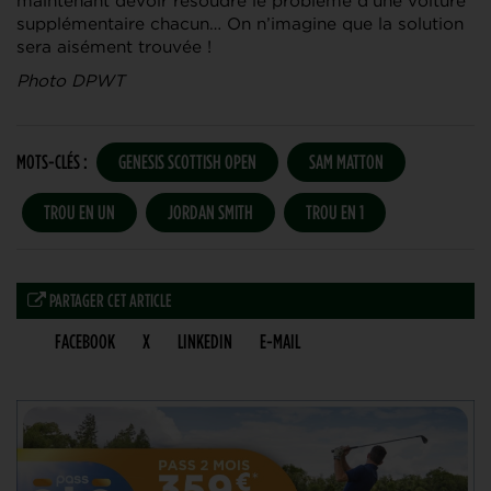
maintenant devoir résoudre le problème d’une voiture
supplémentaire chacun… On n’imagine que la solution
sera aisément trouvée !
Photo DPWT
MOTS-CLÉS :
GENESIS SCOTTISH OPEN
SAM MATTON
TROU EN UN
JORDAN SMITH
TROU EN 1
PARTAGER CET ARTICLE
FACEBOOK
X
LINKEDIN
E-MAIL