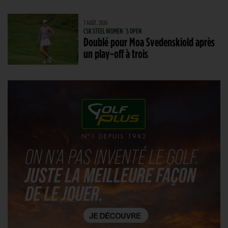
7 AOÛT. 2026
CSK STEEL WOMEN´S OPEN
Doublé pour Moa Svedenskiold après
un play-off à trois