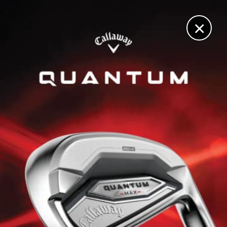
DIGITAL
LE MÉDIA
DU GOLF
×
SANDERSON FARMS CHAMPIONSHIP, TOUR 1
Vidéo : la mise en jeu complètement topée de Stephan
Jaeger
3 OCTOBRE 2025