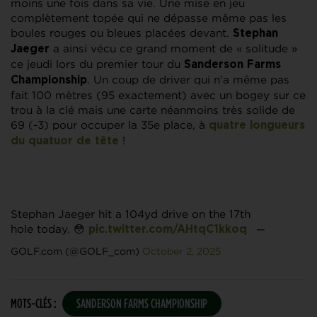
moins une fois dans sa vie. Une mise en jeu
complètement topée qui ne dépasse même pas les
boules rouges ou bleues placées devant.
Stephan
a ainsi vécu ce grand moment de « solitude »
Jaeger
ce jeudi lors du premier tour du
Sanderson Farms
. Un coup de driver qui n’a même pas
Championship
fait 100 mètres (95 exactement) avec un bogey sur ce
trou à la clé mais une carte néanmoins très solide de
69 (-3) pour occuper la 35e place, à
quatre longueurs
!
du quatuor de tête
Stephan Jaeger hit a 104yd drive on the 17th
hole today. 😳
—
pic.twitter.com/AHtqC1kkoq
GOLF.com (@GOLF_com)
October 2, 2025
MOTS-CLÉS :
SANDERSON FARMS CHAMPIONSHIP