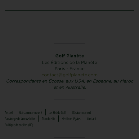
Golf Planète
Les Éditions de la Planète
Paris - France
contact@golfplanete.com
Correspondants en Écosse, aux USA, en Espagne, au Maroc
et en Australie.
Accueil
Qui sommes-nous ?
Les Hebdo Golf
Désabonnement
Parrainage de la newsletter
Plan du site
Mentions légales
Contact
Politique de cookies (UE)