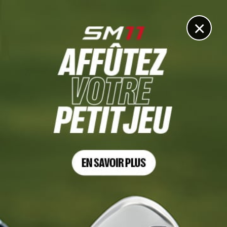
DIGITAL
LE MÉDIA
DU GOLF
×
MEDIA
Faites de votre été un tremplin pour progresser avec le
63ᵉ épisode des Tontons Golfeurs
6 JUILLET 2026