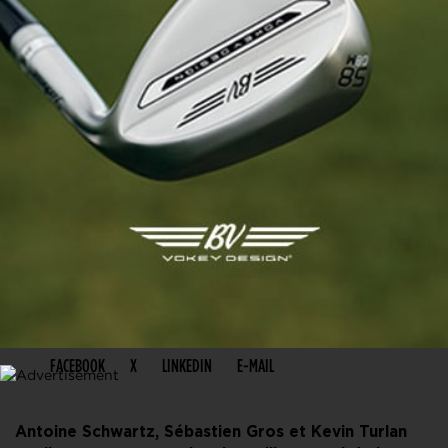
PARTAGER CET ARTICLE
FACEBOOK
X
LINKEDIN
E-MAIL
Antoine Schwartz, Sébastien Gros et Kevin Turlan