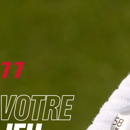
DIGITAL
LE MÉDIA
DU GOLF
L
JOUER & PROGRESSER
PARCOURS & DESTINATIONS
BIBLI