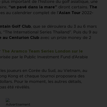
lus important de l’histoire du golf asiatique, une
aire,
diront certains.
“un pavé dans la mare”
The
es au calendrier complet de l’
2022-
Asian Tour
, que se déroulera du 3 au 6 mars
ntain Golf Club
, “The International Series Thailand”. Puis du 9 au
avec un prize money de 2
e au Centurion Club
er
The Aramco Team Series London sur le
risée par le Public Investment Fund d’Arabie
les joueurs en Corée du Sud, au Vietnam, au
Hong Kong et chaque tournoi proposera des
ollars. Pour le moment, les autres détails,
pas été révélés.