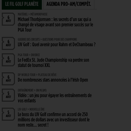
LE FIL GOLF PLANÈTE
AGENDA PRO-AM/COMPÉT.
MATÉRIEL > MÉTAMORPHOSE
6
Michael Thorbjornsen : les secrets d’un sac qui a
AOÛT
changé de visage avant son premier succès sur le
PGA Tour
GUERRE DES CIRCUITS > QUESTIONS POUR DES CHAMPIONS
6
LIV Golf : Quel avenir pour Rahm et DeChambeau ?
AOÛT
PGA TOUR > DIVORCE
6
Le FedEx St. Jude Championship va perdre son
AOÛT
statut de tournoi XXL
DP WORLD TOUR > PLATEAU DE RÊVE
6
De nombreuses stars annoncées à l’Irish Open
AOÛT
ENTRAÎNEMENT > ON M(&M)
5
Vidéo : un jeu pour égayer les entraînements de
AOÛT
vos enfants
LIV GOLF > NOUVELLE ÈRE
5
Le boss du LIV Golf confirme un accord de 250
AOÛT
millions de dollars avec un investisseur dont le
nom reste… secret !