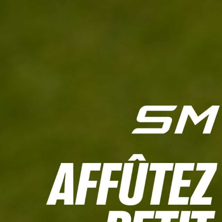
L'HEBDO
CALCULETTE WHS
JEU CONCOURS
À LA UNE
LIVE SCORING
TOUTE L'INFO
MATÉRIE