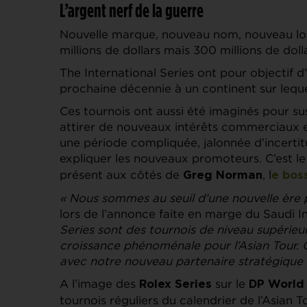
L’argent nerf de la guerre
Nouvelle marque, nouveau nom, nouveau log
millions de dollars mais 300 millions de dolla
The International Series ont pour objectif d’
prochaine décennie à un continent sur leque
Ces tournois ont aussi été imaginés pour su
attirer de nouveaux intérêts commerciaux et 
une période compliquée, jalonnée d’incerti
expliquer les nouveaux promoteurs. C’est l
présent aux côtés de
, l
Greg Norman
e bos
« Nous sommes au seuil d’une nouvelle ère p
lors de l’annonce faite en marge du Saudi I
Series sont des tournois de niveau supérie
croissance phénoménale pour l’Asian Tour. C
avec notre nouveau partenaire stratégique
A l’image des
sur le
Rolex Series
DP World
tournois réguliers du calendrier de l’Asian T