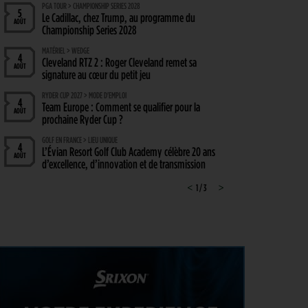
PGA TOUR > CHAMPIONSHIP SERIES 2028
5
Le Cadillac, chez Trump, au programme du
AOÛT
Championship Series 2028
MATÉRIEL > WEDGE
4
Cleveland RTZ 2 : Roger Cleveland remet sa
AOÛT
signature au cœur du petit jeu
RYDER CUP 2027 > MODE D'EMPLOI
4
Team Europe : Comment se qualifier pour la
AOÛT
prochaine Ryder Cup ?
GOLF EN FRANCE > LIEU UNIQUE
4
L’Évian Resort Golf Club Academy célèbre 20 ans
AOÛT
d’excellence, d’innovation et de transmission
PGA TOUR > ENJEUX
<
1 / 3
>
4
Fin de saison du PGA Tour : Mode d’emploi
AOÛT
SAVOIR VIVRE > LA COMPLAINTE DU GOLFEUR
4
Etiquette : ne cherchez pas d’excuse, tout le monde
AOÛT
s’en fiche !
SOLHEIM CUP 2026 > CHOIX
4
Solheim Cup 2026 : ces cinq joueuses qui restent à
AOÛT
quai malgré leur candidature