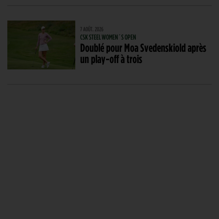
7 AOÛT. 2026
CSK STEEL WOMEN´S OPEN
Doublé pour Moa Svedenskiold après
un play-off à trois