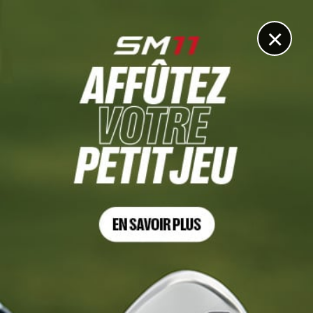
DIGITAL
LE MÉDIA
DU GOLF
×
LIV GOLF
« Ridiculement cher », « Il faut être un Prince
saoudien pour s’offrir ça », le prix du sac de voyages
sponsor des Cleeks du Liv déchaîne les commentaires
sur les réseaux sociaux