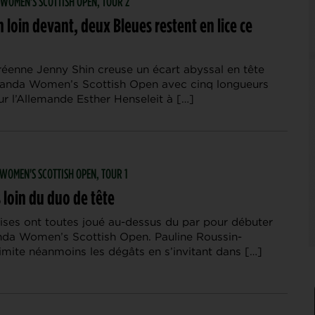
| WOMEN'S SCOTTISH OPEN, TOUR 2
 loin devant, deux Bleues restent en lice ce
d
éenne Jenny Shin creuse un écart abyssal en tête
Handa Women’s Scottish Open avec cinq longueurs
r l’Allemande Esther Henseleit à […]
| WOMEN'S SCOTTISH OPEN, TOUR 1
 loin du duo de tête
ises ont toutes joué au-dessus du par pour débuter
nda Women’s Scottish Open. Pauline Roussin-
imite néanmoins les dégâts en s’invitant dans […]