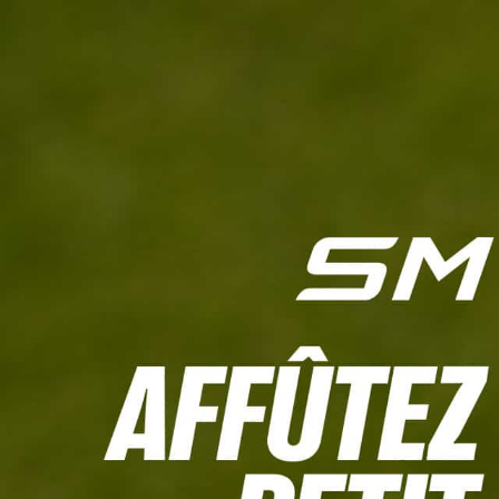
L'HEBDO
CALCULETTE WHS
JEU CONCOURS
À LA UNE
LIVE SCORING
TOUTE L'INFO
MATÉRIE