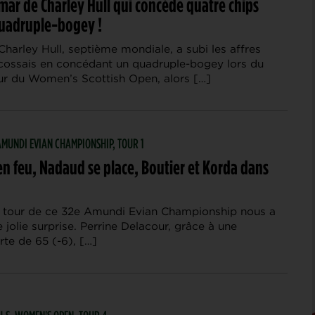
mar de Charley Hull qui concède quatre chips
uadruple-bogey !
Charley Hull, septième mondiale, a subi les affres
écossais en concédant un quadruple-bogey lors du
ur du Women’s Scottish Open, alors […]
 AMUNDI EVIAN CHAMPIONSHIP, TOUR 1
en feu, Nadaud se place, Boutier et Korda dans
 tour de ce 32e Amundi Evian Championship nous a
 jolie surprise. Perrine Delacour, grâce à une
te de 65 (-6), […]