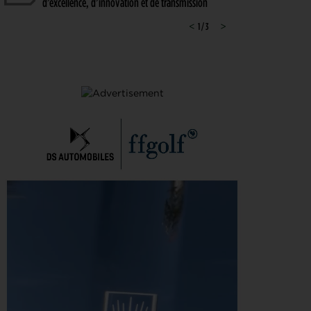
d’excellence, d’innovation et de transmission
PGA TOUR > ENJEUX
<
1 / 3
>
4
Fin de saison du PGA Tour : Mode d’emploi
AOÛT
SAVOIR VIVRE > LA COMPLAINTE DU GOLFEUR
4
Etiquette : ne cherchez pas d’excuse, tout le monde
AOÛT
s’en fiche !
SOLHEIM CUP 2026 > CHOIX
4
Solheim Cup 2026 : ces cinq joueuses qui restent à
AOÛT
quai malgré leur candidature
SOLHEIM CUP 2026 > QUALIFIÉES !
4
Angel Yin et Jennifer Kupcho rejoignent Nelly
AOÛT
Korda dans la liste des qualifiées pour la Solheim
Cup 2026
PGA TOUR > PÉPITE
4
Qui est Tommy Morrison, la nouvelle pépite qui
AOÛT
s’apprête à débarquer sur le PGA Tour ?
WYNDHAM CHAMPIONSHIP > FEDEXCUP
4
FedExCup : Bradley, Day, Koepka, Finau… Pavon
AOÛT
et Saddier jouent gros au Wyndham Championship
WYNDHAM CHAMPIONSHIP > PGA TOUR
4