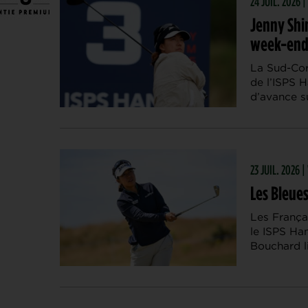
24 JUIL. 2026 
Jenny Shin
week-en
La Sud-Cor
de l’ISPS 
d’avance su
23 JUIL. 2026 
Les Bleues
Les França
le ISPS Ha
Bouchard l