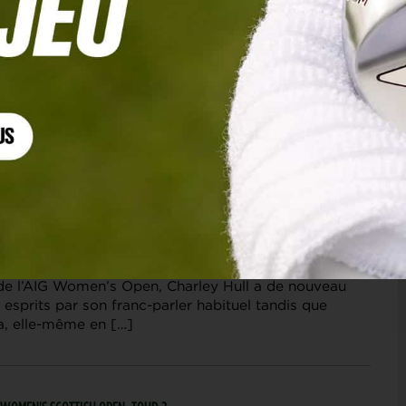
| AIG WOMEN'S OPEN
onde se lève pour Charley Hull. Même Nelly
e de l’AIG Women’s Open, Charley Hull a de nouveau
esprits par son franc-parler habituel tandis que
a, elle-même en […]