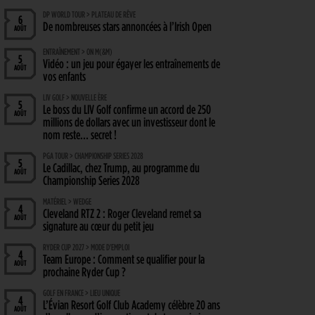
DP WORLD TOUR > PLATEAU DE RÊVE
6
De nombreuses stars annoncées à l’Irish Open
AOÛT
ENTRAÎNEMENT > ON M(&M)
5
Vidéo : un jeu pour égayer les entraînements de
AOÛT
vos enfants
LIV GOLF > NOUVELLE ÈRE
5
Le boss du LIV Golf confirme un accord de 250
AOÛT
millions de dollars avec un investisseur dont le
nom reste… secret !
PGA TOUR > CHAMPIONSHIP SERIES 2028
5
Le Cadillac, chez Trump, au programme du
AOÛT
Championship Series 2028
MATÉRIEL > WEDGE
4
Cleveland RTZ 2 : Roger Cleveland remet sa
AOÛT
signature au cœur du petit jeu
RYDER CUP 2027 > MODE D'EMPLOI
4
Team Europe : Comment se qualifier pour la
AOÛT
prochaine Ryder Cup ?
GOLF EN FRANCE > LIEU UNIQUE
4
L’Évian Resort Golf Club Academy célèbre 20 ans
AOÛT