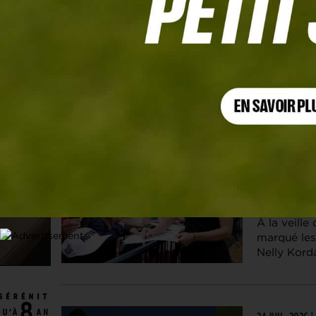
Les articles
Charley Hull
30 JUIL. 2026 
Tout le m
Korda !
À la veill
marqué les 
Nelly Kord