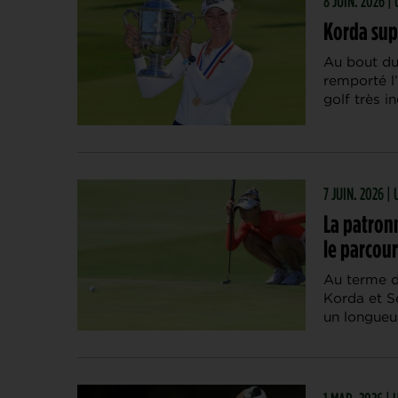
8 JUIN. 2026 |
Korda sup
Au bout du
remporté l
golf très i
7 JUIN. 2026 |
La patron
le parcour
Au terme d
Korda et S
un longueu