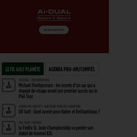
LE FIL GOLF PLANÈTE
AGENDA PRO-AM/COMPÉT.
MATÉRIEL > MÉTAMORPHOSE
6
Michael Thorbjornsen : les secrets d’un sac qui a
AOÛT
changé de visage avant son premier succès sur le
PGA Tour
GUERRE DES CIRCUITS > QUESTIONS POUR DES CHAMPIONS
6
LIV Golf : Quel avenir pour Rahm et DeChambeau ?
AOÛT
PGA TOUR > DIVORCE
6
Le FedEx St. Jude Championship va perdre son
AOÛT
statut de tournoi XXL