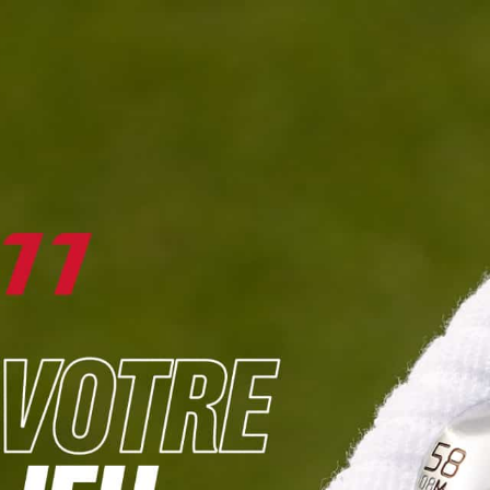
DIGITAL
LE MÉDIA
DU GOLF
L
JOUER & PROGRESSER
PARCOURS & DESTINATIONS
BIBLI