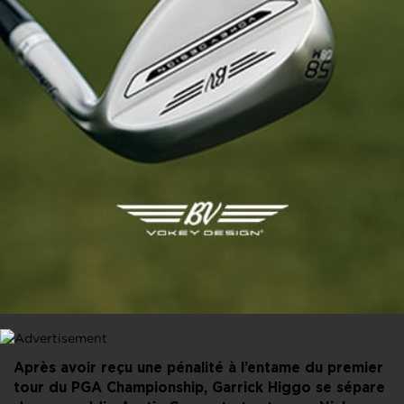
PARTAGER CET ARTICLE
FACEBOOK
X
LINKEDIN
E-MAIL
Après avoir reçu une pénalité à l’entame du premier
tour du PGA Championship, Garrick Higgo se sépare