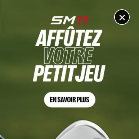
DIGITAL
LE MÉDIA
DU GOLF
×
PGA TOUR
Après une pénalité au PGA Championship, le caddie de
Garrick Higgo paie les pots cassés
19 MAI 2026