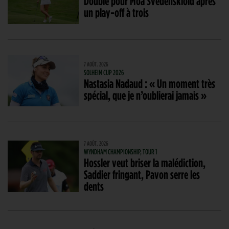
Doublé pour Moa Svedenskiold après
un play-off à trois
7 AOÛT. 2026
SOLHEIM CUP 2026
Nastasia Nadaud : « Un moment très
spécial, que je n’oublierai jamais »
7 AOÛT. 2026
WYNDHAM CHAMPIONSHIP, TOUR 1
Hossler veut briser la malédiction,
Saddier fringant, Pavon serre les
dents