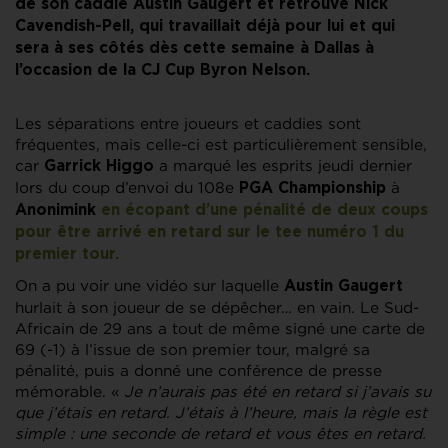
de son caddie Austin Gaugert et retrouve Nick
Cavendish-Pell, qui travaillait déjà pour lui et qui
sera à ses côtés dès cette semaine à Dallas à
l’occasion de la CJ Cup Byron Nelson.
Les séparations entre joueurs et caddies sont
fréquentes, mais celle-ci est particulièrement sensible,
car
a marqué les esprits jeudi dernier
Garrick Higgo
lors du coup d’envoi du 108e
à
PGA Championship
Anonimink
en écopant d’une pénalité de deux coups
pour être arrivé en retard sur le tee numéro 1 du
premier tour.
On a pu voir une vidéo sur laquelle
Austin Gaugert
hurlait à son joueur de se dépêcher… en vain. Le Sud-
Africain de 29 ans a tout de même signé une carte de
69 (-1) à l’issue de son premier tour, malgré sa
pénalité, puis a donné une conférence de presse
mémorable. «
Je n’aurais pas été en retard si j’avais su
que j’étais en retard. J’étais à l’heure, mais la règle est
simple : une seconde de retard et vous êtes en retard.