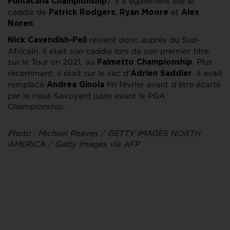
). Il a également été le
Puntacana Championship
caddie de
,
et
Patrick Rodgers
Ryan Moore
Alex
.
Noren
revient donc auprès du Sud-
Nick Cavendish-Pell
Africain. Il était son caddie lors de son premier titre
sur le Tour en 2021, au
. Plus
Palmetto Championship
récemment, il était sur le sac d’
. Il avait
Adrien Saddier
remplacé
fin février avant d’être écarté
Andrea Ginola
par le Haut-Savoyard juste avant le PGA
Championship.
Photo : Michael Reaves / GETTY IMAGES NORTH
AMERICA / Getty Images via AFP