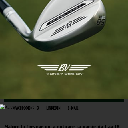
PARTAGER CET ARTICLE
FACEBOOK
X
LINKEDIN
E-MAIL
Malgré la ferveur qui a entouré sa partie du 1 au 18,