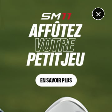
DIGITAL
LE MÉDIA
DU GOLF
×
JEUX OLYMPIQUES 2024, TOUR 1
Céline Boutier caracole en tête au Golf National
7 AOÛT 2024