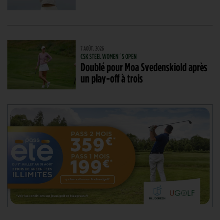
7 AOÛT. 2026
CSK STEEL WOMEN´S OPEN
Doublé pour Moa Svedenskiold après
un play-off à trois