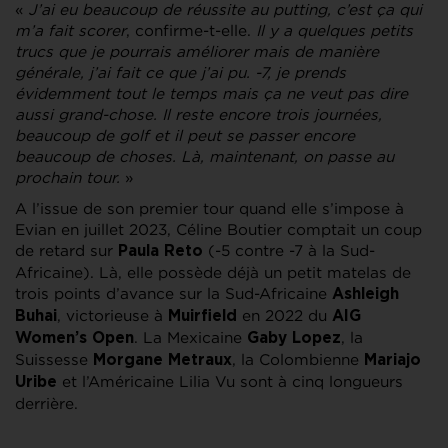
«
J’ai eu beaucoup de réussite au putting, c’est ça qui
m’a fait scorer
, confirme-t-elle.
Il y a quelques petits
trucs que je pourrais améliorer mais de manière
générale, j’ai fait ce que j’ai pu. -7, je prends
évidemment tout le temps mais ça ne veut pas dire
aussi grand-chose. Il reste encore trois journées,
beaucoup de golf et il peut se passer encore
beaucoup de choses. Là, maintenant, on passe au
prochain tour.
»
A l’issue de son premier tour quand elle s’impose à
Evian en juillet 2023, Céline Boutier comptait un coup
de retard sur
(-5 contre -7 à la Sud-
Paula Reto
Africaine). Là, elle possède déjà un petit matelas de
trois points d’avance sur la Sud-Africaine
Ashleigh
, victorieuse à
en 2022 du
Buhai
Muirfield
AIG
. La Mexicaine
, la
Women’s Open
Gaby Lopez
Suissesse
, la Colombienne
Morgane Metraux
Mariajo
et l’Américaine Lilia Vu sont à cinq longueurs
Uribe
derrière.