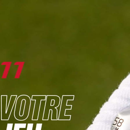
DIGITAL
LE MÉDIA
DU GOLF
L
JOUER & PROGRESSER
PARCOURS & DESTINATIONS
BIBLI