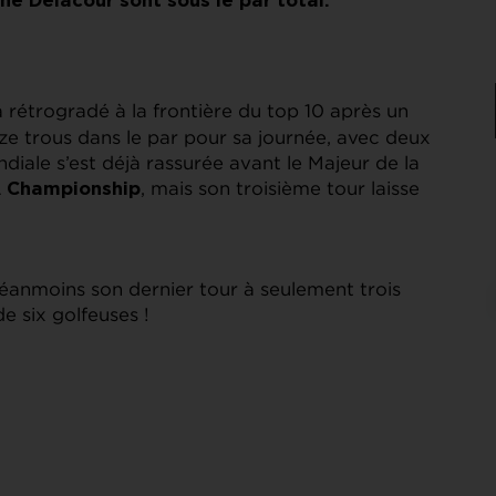
e Delacour sont sous le par total.
 rétrogradé à la frontière du top 10 après un
nze trous dans le par pour sa journée, avec deux
diale s’est déjà rassurée avant le Majeur de la
, mais son troisième tour laisse
 Championship
éanmoins son dernier tour à seulement trois
e six golfeuses !