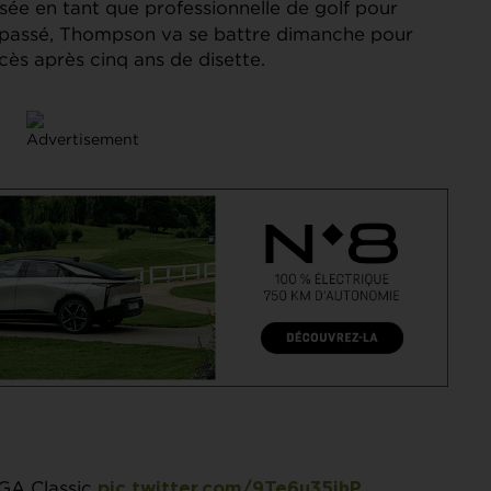
ssée en tant que professionnelle de golf pour
an passé, Thompson va se battre dimanche pour
ès après cinq ans de disette.
PGA Classic
pic.twitter.com/9Te6u35jhP