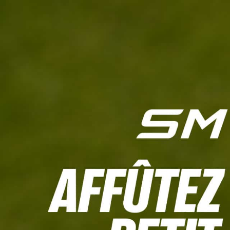
L'HEBDO
CALCULETTE WHS
JEU CONCOURS
À LA UNE
LIVE SCORING
TOUTE L'INFO
MATÉRIE