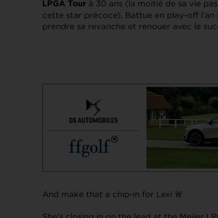
à 30 ans (la moitié de sa vie pa
LPGA Tour
cette star précoce). Battue en play-off l’
prendre sa revanche et renouer avec le succ
And make that a chip-in for Lexi 🚨
She’s closing in on the lead at the Meijer L