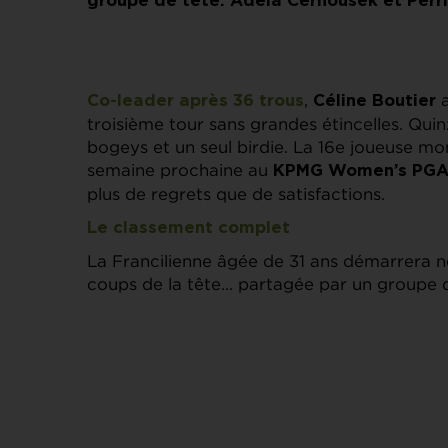
groupe de tête. Adela Cernousek et Perrin
,
a
Co-leader après 36 trous
Céline Boutier
troisième tour sans grandes étincelles. Qui
bogeys et un seul birdie. La 16e joueuse mon
semaine prochaine au
KPMG Women’s PGA
plus de regrets que de satisfactions.
Le classement complet
La Francilienne âgée de 31 ans démarrera n
coups de la tête… partagée par un groupe d