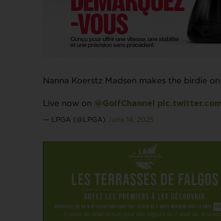
Nanna Koerstz Madsen makes the birdie on 1
Live now on
@GolfChannel
pic.twitter.c
— LPGA (@LPGA)
June 14, 2025