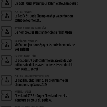
6
LIV Golf : Quel avenir pour Rahm et DeChambeau ?
AOÛT
PGA TOUR > DIVORCE
6
Le FedEx St. Jude Championship va perdre son
AOÛT
statut de tournoi XXL
DP WORLD TOUR > PLATEAU DE RÊVE
6
De nombreuses stars annoncées à l’Irish Open
AOÛT
ENTRAÎNEMENT > ON M(&M)
5
Vidéo : un jeu pour égayer les entraînements de
AOÛT
vos enfants
LIV GOLF > NOUVELLE ÈRE
5
Le boss du LIV Golf confirme un accord de 250
AOÛT
millions de dollars avec un investisseur dont le
nom reste… secret !
PGA TOUR > CHAMPIONSHIP SERIES 2028
5
Le Cadillac, chez Trump, au programme du
AOÛT
Championship Series 2028
MATÉRIEL > WEDGE
4
Cleveland RTZ 2 : Roger Cleveland remet sa
AOÛT
signature au cœur du petit jeu