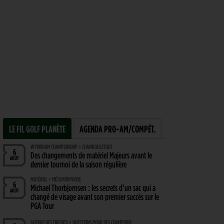
LE FIL GOLF PLANÈTE
AGENDA PRO-AM/COMPÉT.
WYNDHAM CHAMPIONSHIP > CHAMBOULETOUT
6
Des changements de matériel Majeurs avant le
AOÛT
dernier tournoi de la saison régulière
MATÉRIEL > MÉTAMORPHOSE
6
Michael Thorbjornsen : les secrets d’un sac qui a
AOÛT
changé de visage avant son premier succès sur le
PGA Tour
GUERRE DES CIRCUITS > QUESTIONS POUR DES CHAMPIONS