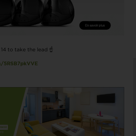
4 to take the lead ☝️
om/5RSB7pkVVE