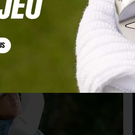
errière Lexi Thompson