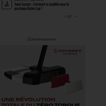
RYDER CUP 2027 > MODE D'EMPLOI
4
Team Europe : Comment se qualifier pour la
AOÛT
prochaine Ryder Cup ?
GOLF EN FRANCE > LIEU UNIQUE
<
1 / 3
>
4
L’Évian Resort Golf Club Academy célèbre 20 ans
AOÛT
d’excellence, d’innovation et de transmission
PGA TOUR > ENJEUX
4
Fin de saison du PGA Tour : Mode d’emploi
AOÛT
SAVOIR VIVRE > LA COMPLAINTE DU GOLFEUR
4
Etiquette : ne cherchez pas d’excuse, tout le monde
AOÛT
s’en fiche !
SOLHEIM CUP 2026 > CHOIX
4
Solheim Cup 2026 : ces cinq joueuses qui restent à
AOÛT
quai malgré leur candidature
SOLHEIM CUP 2026 > QUALIFIÉES !
4
Angel Yin et Jennifer Kupcho rejoignent Nelly
AOÛT
Korda dans la liste des qualifiées pour la Solheim
Cup 2026
PGA TOUR > PÉPITE
4
Qui est Tommy Morrison, la nouvelle pépite qui
AOÛT
s’apprête à débarquer sur le PGA Tour ?