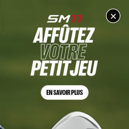
DIGITAL
LE MÉDIA
DU GOLF
×
MEIJER LPGA CLASSIC, 4E TOUR
Nelly Korda s’impose en patronne, Perrine Delacour
dans le top 20
21 JUIN 2021