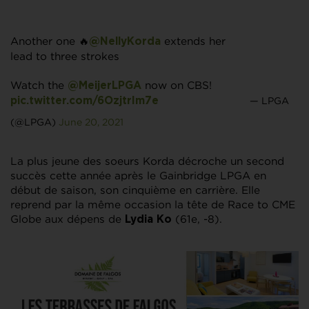
Another one 🔥
extends her
@NellyKorda
lead to three strokes
Watch the
now on CBS!
@MeijerLPGA
— LPGA
pic.twitter.com/6OzjtrIm7e
(@LPGA)
June 20, 2021
La plus jeune des soeurs Korda décroche un second
succès cette année après le Gainbridge LPGA en
début de saison, son cinquième en carrière. Elle
reprend par la même occasion la tête de Race to CME
Globe aux dépens de
(61e, -8).
Lydia Ko