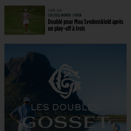
7 AOÛT. 2026
CSK STEEL WOMEN´S OPEN
Doublé pour Moa Svedenskiold après
un play-off à trois