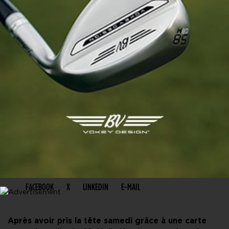
PARTAGER CET ARTICLE
FACEBOOK
X
LINKEDIN
E-MAIL
Après avoir pris la tête samedi grâce à une carte