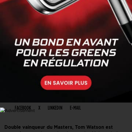
PARTAGER CET ARTICLE
FACEBOOK
X
LINKEDIN
E-MAIL
Double vainqueur du Masters, Tom Watson est