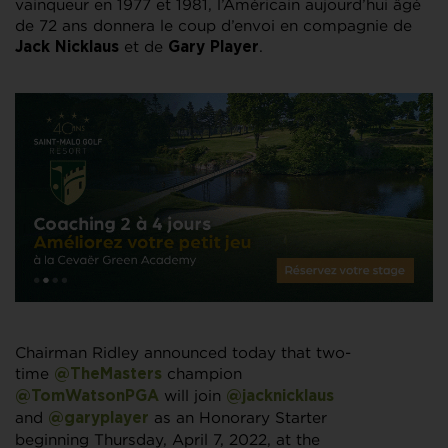
vainqueur en 1977 et 1981, l’Américain aujourd’hui âgé
de 72 ans donnera le coup d’envoi en compagnie de
et de
.
Jack Nicklaus
Gary Player
Chairman Ridley announced today that two-
time
champion
@TheMasters
will join
@TomWatsonPGA
@jacknicklaus
and
as an Honorary Starter
@garyplayer
beginning Thursday, April 7, 2022, at the