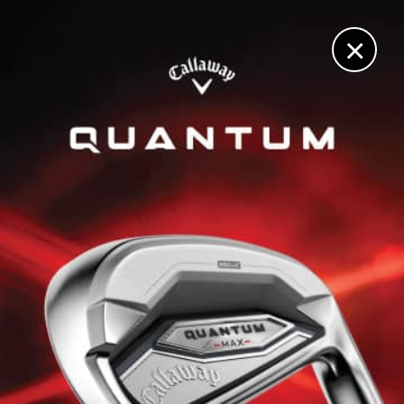
DIGITAL
LE MÉDIA
DU GOLF
×
MASTERS
Tom Watson, starter honoraire avec Jack Nicklaus et
Gary Player
11 JANVIER 2022