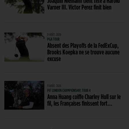
Joaquin Niemann tient tête à Harold
Varner III. Victor Perez finit bien
9 AOÛT. 2026
PGA TOUR
Absent des Playoffs de la FedExCup,
Brooks Koepka ne se trouve aucune
excuse
9 AOÛT. 2026
PIF LONDON CHAMPIONSHIP, TOUR 4
Anna Huang coiffe Charley Hull sur le
fil, les Françaises finissent fort…