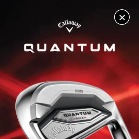
DIGITAL
LE MÉDIA
DU GOLF
×
OPEN DE ROISSY
Edgar Catherine s’impose à nouveau à Roissy
30 MAI 2025