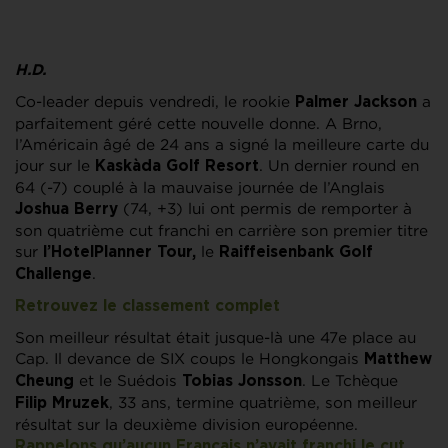
H.D.
Co-leader depuis vendredi, le rookie
a
Palmer Jackson
parfaitement géré cette nouvelle donne. A Brno,
l’Américain âgé de 24 ans a signé la meilleure carte du
jour sur le
. Un dernier round en
Kaskàda Golf Resort
64 (-7) couplé à la mauvaise journée de l’Anglais
(74, +3) lui ont permis de remporter à
Joshua Berry
son quatrième cut franchi en carrière son premier titre
sur
le
l’HotelPlanner Tour,
Raiffeisenbank Golf
.
Challenge
Retrouvez le classement complet
Son meilleur résultat était jusque-là une 47e place au
Cap. Il devance de SIX coups le Hongkongais
Matthew
et le Suédois
. Le Tchèque
Cheung
Tobias Jonsson
, 33 ans, termine quatrième, son meilleur
Filip Mruzek
résultat sur la deuxième division européenne.
Rappelons qu’aucun Français n’avait franchi le cut