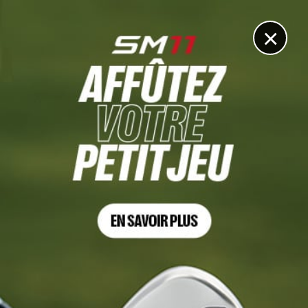
DIGITAL
LE MÉDIA
DU GOLF
×
RAIFFEISENBANK GOLF CHALLENGE, TOUR 4
L’Américain Palmer Jackson s’impose haut la main en
République tchèque
15 JUIN 2025