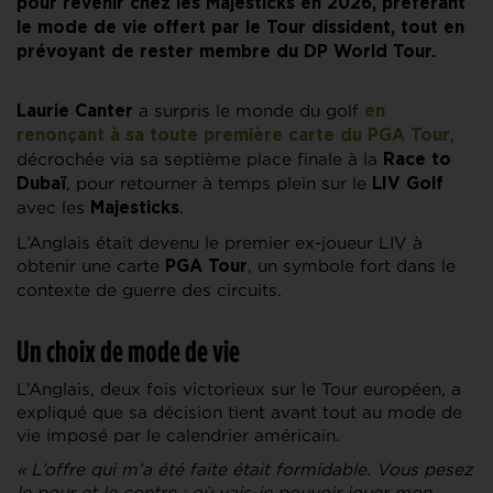
pour revenir chez les Majesticks en 2026, préférant
le mode de vie offert par le Tour dissident, tout en
prévoyant de rester membre du DP World Tour.
a surpris le monde du golf
Laurie Canter
en
,
renonçant à sa toute première carte du PGA Tour
décrochée via sa septième place finale à la
Race to
, pour retourner à temps plein sur le
Dubaï
LIV Golf
avec les
.
Majesticks
L’Anglais était devenu le premier ex-joueur LIV à
obtenir une carte
, un symbole fort dans le
PGA Tour
contexte de guerre des circuits.
Un choix de mode de vie
L’Anglais, deux fois victorieux sur le Tour européen, a
expliqué que sa décision tient avant tout au mode de
vie imposé par le calendrier américain.
« L’offre qui m’a été faite était formidable. Vous pesez
le pour et le contre : où vais-je pouvoir jouer mon