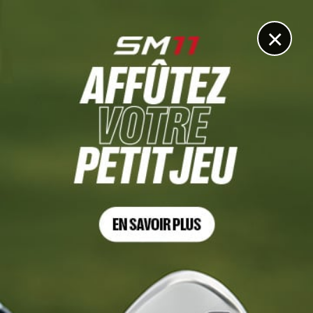
DIGITAL
LE MÉDIA
DU GOLF
×
GUERRE DES CIRCUITS
Laurie Canter : « Je ne veux pas d’une vie comme ça »
15 DÉCEMBRE 2025