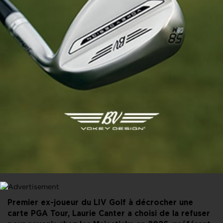
PARTAGER CET ARTICLE
FACEBOOK
X
LINKEDIN
E-MAIL
Premier ex-joueur du LIV Golf à décrocher une
carte PGA Tour, Laurie Canter a choisi de la refuser