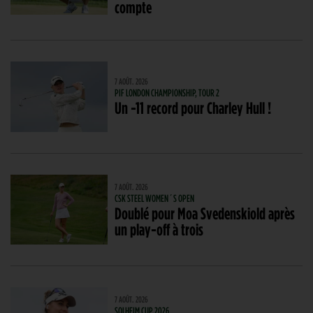
compte
7 AOÛT. 2026
PIF LONDON CHAMPIONSHIP, TOUR 2
Un -11 record pour Charley Hull !
7 AOÛT. 2026
CSK STEEL WOMEN´S OPEN
Doublé pour Moa Svedenskiold après
un play-off à trois
7 AOÛT. 2026
SOLHEIM CUP 2026