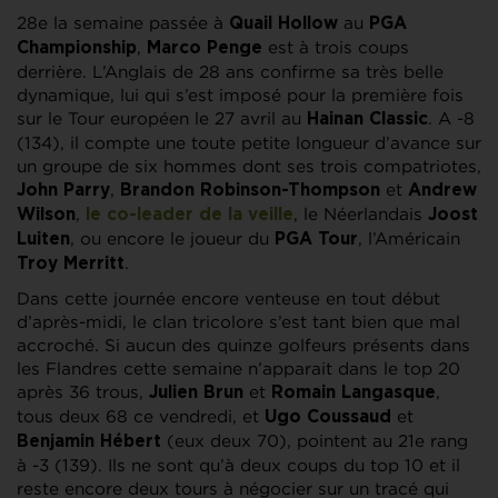
28e la semaine passée à
au
Quail Hollow
PGA
,
est à trois coups
Championship
Marco Penge
derrière. L’Anglais de 28 ans confirme sa très belle
dynamique, lui qui s’est imposé pour la première fois
sur le Tour européen le 27 avril au
. A -8
Hainan Classic
(134), il compte une toute petite longueur d’avance sur
un groupe de six hommes dont ses trois compatriotes,
,
et
John Parry
Brandon Robinson-Thompson
Andrew
,
, le Néerlandais
Wilson
le co-leader de la veille
Joost
, ou encore le joueur du
, l’Américain
Luiten
PGA Tour
.
Troy Merritt
Dans cette journée encore venteuse en tout début
d’après-midi, le clan tricolore s’est tant bien que mal
accroché. Si aucun des quinze golfeurs présents dans
les Flandres cette semaine n’apparait dans le top 20
après 36 trous,
et
,
Julien Brun
Romain Langasque
tous deux 68 ce vendredi, et
et
Ugo Coussaud
(eux deux 70), pointent au 21e rang
Benjamin Hébert
à -3 (139). Ils ne sont qu’à deux coups du top 10 et il
reste encore deux tours à négocier sur un tracé qui