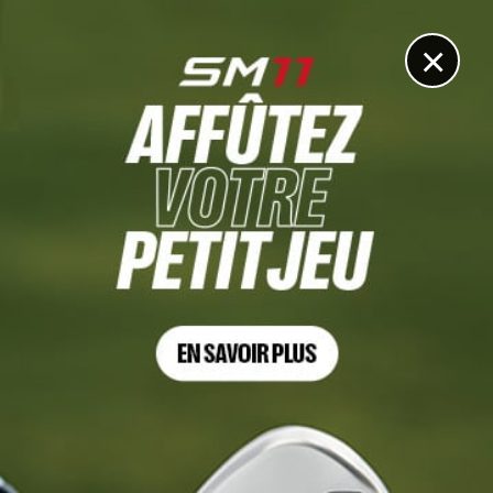
DIGITAL
LE MÉDIA
DU GOLF
×
SOUDAL OPEN, TOUR 2
Le sans-faute de Ewen Ferguson, leader en Belgique.
Les Français au-delà du top 20
23 MAI 2025