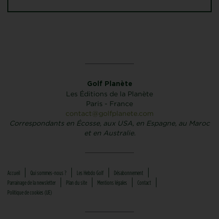
Golf Planète
Les Éditions de la Planète
Paris - France
contact@golfplanete.com
Correspondants en Écosse, aux USA, en Espagne, au Maroc
et en Australie.
Accueil
Qui sommes-nous ?
Les Hebdo Golf
Désabonnement
Parrainage de la newsletter
Plan du site
Mentions légales
Contact
Politique de cookies (UE)