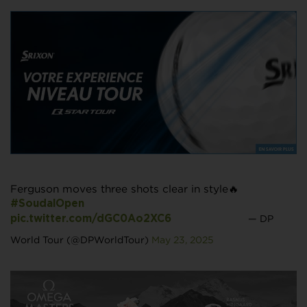
Ferguson moves three shots clear in style🔥
#SoudalOpen
— DP
pic.twitter.com/dGC0Ao2XC6
World Tour (@DPWorldTour)
May 23, 2025