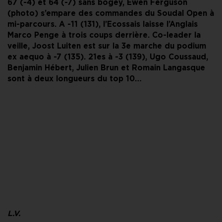
67 (-4) et 64 (-7) sans bogey, Ewen Ferguson
(photo) s’empare des commandes du Soudal Open à
mi-parcours. A -11 (131), l’Ecossais laisse l’Anglais
Marco Penge à trois coups derrière. Co-leader la
veille, Joost Luiten est sur la 3e marche du podium
ex aequo à -7 (135). 21es à -3 (139), Ugo Coussaud,
Benjamin Hébert, Julien Brun et Romain Langasque
sont à deux longueurs du top 10…
L.V.