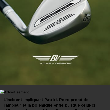
PARTAGER CET ARTICLE
FACEBOOK
X
LINKEDIN
E-MAIL
L’incident impliquant Patrick Reed prend de
l’ampleur et la polémique enfle puisque celui-ci