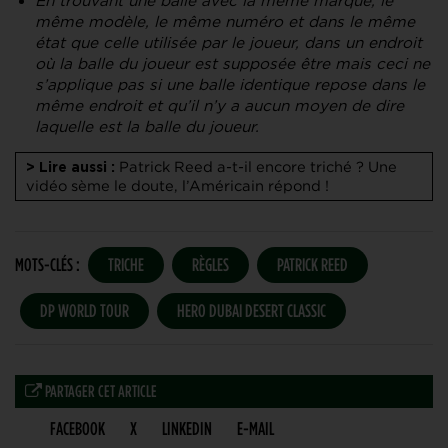
En trouvant une balle avec la même marque, le
même modèle, le même numéro et dans le même
état que celle utilisée par le joueur, dans un endroit
où la balle du joueur est supposée être mais ceci ne
s’applique pas si une balle identique repose dans le
même endroit et qu’il n’y a aucun moyen de dire
laquelle est la balle du joueur.
Patrick Reed a-t-il encore triché ? Une
> Lire aussi :
vidéo sème le doute, l’Américain répond !
MOTS-CLÉS :
TRICHE
RÈGLES
PATRICK REED
DP WORLD TOUR
HERO DUBAI DESERT CLASSIC
PARTAGER CET ARTICLE
FACEBOOK
X
LINKEDIN
E-MAIL