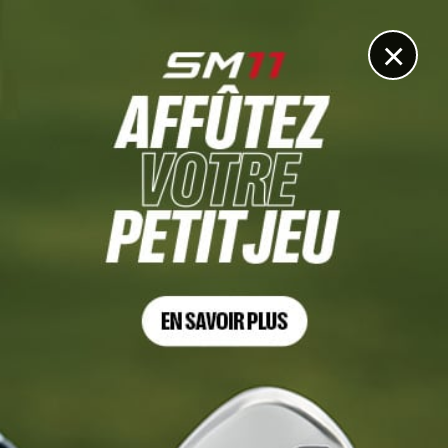
DIGITAL
LE MÉDIA
DU GOLF
×
RÈGLES
Le “Treegate” de Patrick Reed, que dit la règle ?
30 JANVIER 2023