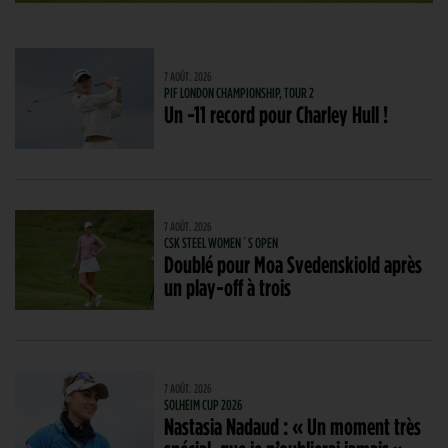
7 AOÛT. 2026
PIF LONDON CHAMPIONSHIP, TOUR 2
Un -11 record pour Charley Hull !
7 AOÛT. 2026
CSK STEEL WOMEN´S OPEN
Doublé pour Moa Svedenskiold après
un play-off à trois
7 AOÛT. 2026
SOLHEIM CUP 2026
Nastasia Nadaud : « Un moment très