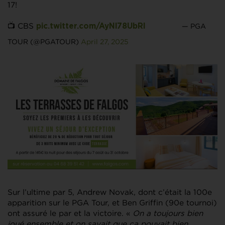
17!
📺 CBS
— PGA
pic.twitter.com/AyNl78UbRI
TOUR (@PGATOUR)
April 27, 2025
Sur l’ultime par 5,
Andrew Novak, dont c’était la 100e
apparition sur le PGA Tour, et Ben Griffin (90e tournoi)
ont assuré le par et la victoire. «
On a toujours bien
joué ensemble et on savait que ça pouvait bien