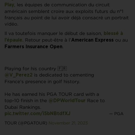
, les équipes de communication du circuit
Play
américain semblent croire aux exploits futurs du n°1
français au point de lui avoir déjà consacré un portrait
vidéo.
Il va toutefois manquer le début de saison,
blessé à
. Retour peut-être à l’
ou au
l’épaule
American Express
.
Farmers Insurance Open
Playing for his country 🇫🇷
is dedicated to cementing
@V_Perez2
France’s presence in golf history.
He has earned his PGA TOUR card with a
top-10 finish in the
Race to
@DPWorldTour
Dubai Rankings.
— PGA
pic.twitter.com/i5bNBtdfXJ
TOUR (@PGATOUR)
November 21, 2023