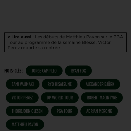
Les débuts de Matthieu Pavon sur le PGA
> Lire aussi :
Tour au programme de la semaine
Blessé, Victor
Perez reporte sa rentrée
MOTS-CLÉS :
JORGE CAMPILLO
RYAN FOX
SAMI VALIMAKI
RYO HISATSUNE
ALEXANDER BJÖRK
VICTOR PEREZ
DP WORLD TOUR
ROBERT MACINTYRE
THORBJORN OLESEN
PGA TOUR
ADRIAN MERONK
MATTHIEU PAVON