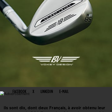
PARTAGER CET ARTICLE
FACEBOOK
X
LINKEDIN
E-MAIL
Ils sont dix, dont deux Français, à avoir obtenu leur