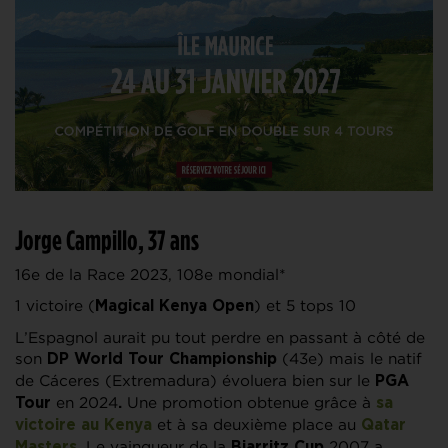
Jorge Campillo, 37 ans
16e de la Race 2023, 108e mondial*
1 victoire (
) et 5 tops 10
Magical Kenya Open
L’Espagnol aurait pu tout perdre en passant à côté de
son
(43e) mais le natif
DP World Tour Championship
de Cáceres (Extremadura) évoluera bien sur le
PGA
en 2024
Une promotion obtenue grâce à
Tour
.
sa
et à sa deuxième place au
victoire au Kenya
Qatar
. Le vainqueur de la
2007 a
Masters
Biarritz Cup