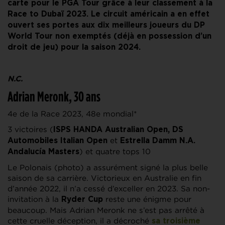
carte pour le PGA Tour grâce à leur classement à la
Race to Dubaï 2023. Le circuit américain a en effet
ouvert ses portes aux dix meilleurs joueurs du DP
World Tour non exemptés (déjà en possession d’un
droit de jeu) pour la saison 2024.
N.C.
Adrian Meronk, 30 ans
4e de la Race 2023, 48e mondial*
3 victoires (
ISPS HANDA Australian Open, DS
et
Automobiles Italian Open
Estrella Damm N.A.
) et quatre tops 10
Andalucía Masters
Le Polonais (photo) a assurément signé la plus belle
saison de sa carrière. Victorieux en Australie en fin
d’année 2022, il n’a cessé d’exceller en 2023. Sa non-
invitation à la
reste une énigme pour
Ryder Cup
beaucoup. Mais Adrian Meronk ne s’est pas arrêté à
cette cruelle déception, il a décroché
sa troisième