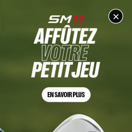
DIGITAL
LE MÉDIA
DU GOLF
×
PGA TOUR
Qui sont les 10 joueurs qualifiés par le DP World Tour et
qui joueront sur le PGA Tour en 2024 ?
8 JANVIER 2024