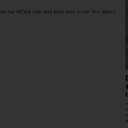
ds her NCAA title and then wins in her Pro debut.
D
a
r
H
J
c
d