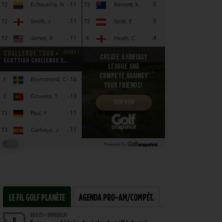
LE FIL GOLF PLANÈTE
AGENDA PRO-AM/COMPÉT.
RÈGLES > IMBROGLIO
8