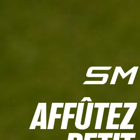
L'HEBDO
CALCULETTE WHS
JEU CONCOURS
À LA UNE
LIVE SCORING
TOUTE L'INFO
MATÉRIE