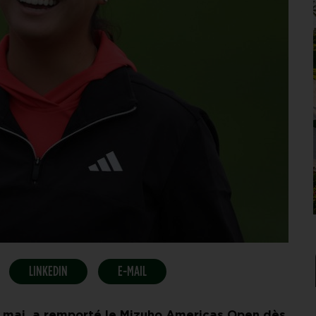
LINKEDIN
E-MAIL
4 mai, a remporté le Mizuho Americas Open dès