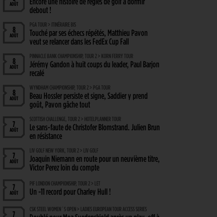
Encore une histoire de règles de golf à dormir
AOÛT
debout !
PGA TOUR > ITINÉRAIRE BIS
8
Touché par ses échecs répétés, Matthieu Pavon
AOÛT
veut se relancer dans les FedEx Cup Fall
PINNACLE BANK CHAMPIONSHIP, TOUR 2 > KORN FERRY TOUR
8
Jérémy Gandon à huit coups du leader, Paul Barjon
AOÛT
recalé
WYNDHAM CHAMPIONSHIP, TOUR 2 > PGA TOUR
8
Beau Hossler persiste et signe, Saddier y prend
AOÛT
goût, Pavon gâche tout
SCOTTISH CHALLENGE, TOUR 2 > HOTELPLANNER TOUR
7
Le sans-faute de Christofer Blomstrand. Julien Brun
AOÛT
en résistance
LIV GOLF NEW YORK, TOUR 2 > LIV GOLF
7
Joaquin Niemann en route pour un neuvième titre,
AOÛT
Victor Perez loin du compte
PIF LONDON CHAMPIONSHIP, TOUR 2 > LET
7
Un -11 record pour Charley Hull !
AOÛT
CSK STEEL WOMEN´S OPEN > LADIES EUROPEAN TOUR ACCESS SERIES
7