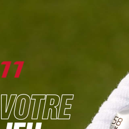
DIGITAL
LE MÉDIA
DU GOLF
L
JOUER & PROGRESSER
PARCOURS & DESTINATIONS
BIBLI