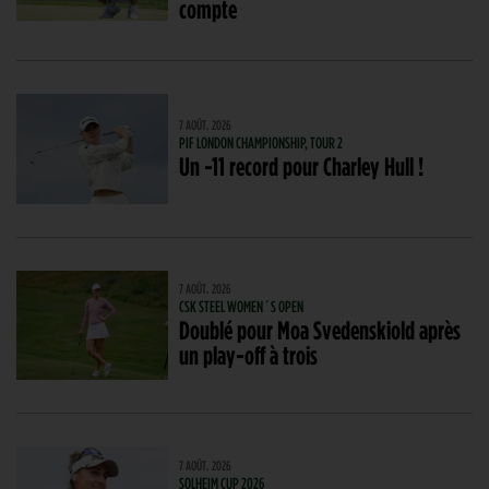
compte
7 AOÛT. 2026
PIF LONDON CHAMPIONSHIP, TOUR 2
Un -11 record pour Charley Hull !
7 AOÛT. 2026
CSK STEEL WOMEN´S OPEN
Doublé pour Moa Svedenskiold après
un play-off à trois
7 AOÛT. 2026
SOLHEIM CUP 2026