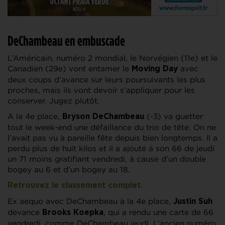
DeChambeau en embuscade
L’Américain, numéro 2 mondial, le Norvégien (11e) et le
Canadien (29e) vont entamer le
avec
Moving Day
deux coups d’avance sur leurs poursuivants les plus
proches, mais ils vont devoir s’appliquer pour les
conserver. Jugez plutôt.
A la 4e place,
(-3) va guetter
Bryson DeChambeau
tout le week-end une défaillance du trio de tête. On ne
l’avait pas vu à pareille fête depuis bien longtemps. Il a
perdu plus de huit kilos et il a ajouté à son 66 de jeudi
un 71 moins gratifiant vendredi, à cause d’un double
bogey au 6 et d’un bogey au 18.
Retrouvez le classement complet.
Ex aequo avec DeChambeau à la 4e place,
Justin Suh
devance
, qui a rendu une carte de 66
Brooks Koepka
vendredi, comme DeChambeau jeudi. L’ancien numéro