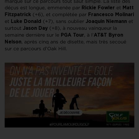
marque sur ce parcours tout sauf simple. La liste des
déçus est longue, emmenée par
et
Rickie Fowler
Matt
(+6), et complétée par
Fitzpatrick
Francesco Molinari
et
(+7), sans oublier
et
Luke Donald
Joaquin Niemann
surtout
(+8), à nouveau vainqueur la
Jason Day
semaine dernière sur le
, à l’
PGA Tour
AT&T Byron
, après cinq ans de disette, mais très secoué
Nelson
sur ce parcours d’Oak Hill.