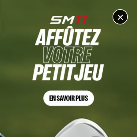
DIGITAL
LE MÉDIA
DU GOLF
×