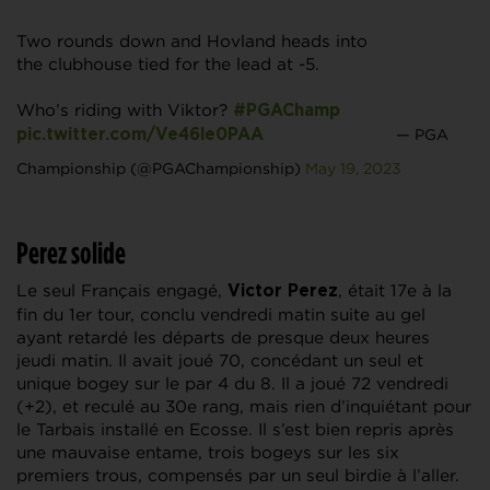
Two rounds down and Hovland heads into
the clubhouse tied for the lead at -5.
Who’s riding with Viktor?
#PGAChamp
— PGA
pic.twitter.com/Ve46le0PAA
Championship (@PGAChampionship)
May 19, 2023
Perez solide
Le seul Français engagé,
, était 17e à la
Victor Perez
fin du 1er tour, conclu vendredi matin suite au gel
ayant retardé les départs de presque deux heures
jeudi matin. Il avait joué 70, concédant un seul et
unique bogey sur le par 4 du 8. Il a joué 72 vendredi
(+2), et reculé au 30e rang, mais rien d’inquiétant pour
le Tarbais installé en Ecosse. Il s’est bien repris après
une mauvaise entame, trois bogeys sur les six
premiers trous, compensés par un seul birdie à l’aller.