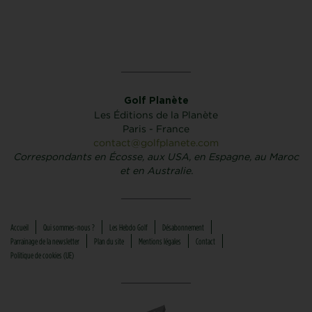
Golf Planète
Les Éditions de la Planète
Paris - France
contact@golfplanete.com
Correspondants en Écosse, aux USA, en Espagne, au Maroc
et en Australie.
Accueil
Qui sommes-nous ?
Les Hebdo Golf
Désabonnement
Parrainage de la newsletter
Plan du site
Mentions légales
Contact
Politique de cookies (UE)