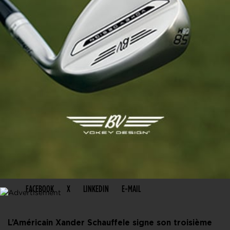
PARTAGER CET ARTICLE
FACEBOOK
X
LINKEDIN
E-MAIL
L’Américain Xander Schauffele signe son troisième