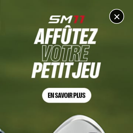
DIGITAL
LE MÉDIA
DU GOLF
×
SCOTTISH OPEN, TOUR 4
Et de 3 pour Xander Schauffele qui s’impose en Écosse,
Pavon finit très fort
10 JUILLET 2022