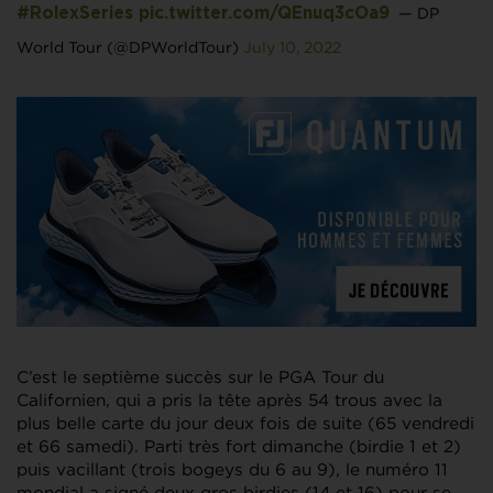
— DP
#RolexSeries
pic.twitter.com/QEnuq3cOa9
World Tour (@DPWorldTour)
July 10, 2022
C’est le septième succès sur le PGA Tour du
Californien, qui a pris la tête après 54 trous avec la
plus belle carte du jour deux fois de suite (65 vendredi
et 66 samedi). Parti très fort dimanche (birdie 1 et 2)
puis vacillant (trois bogeys du 6 au 9), le numéro 11
mondial a signé deux gros birdies (14 et 16) pour se