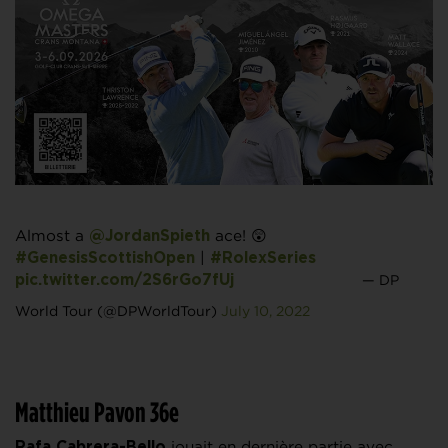
Almost a
ace! 😲
@JordanSpieth
|
#GenesisScottishOpen
#RolexSeries
— DP
pic.twitter.com/2S6rGo7fUj
World Tour (@DPWorldTour)
July 10, 2022
Matthieu Pavon 36e
jouait en dernière partie avec
Rafa Cabrera-Bello