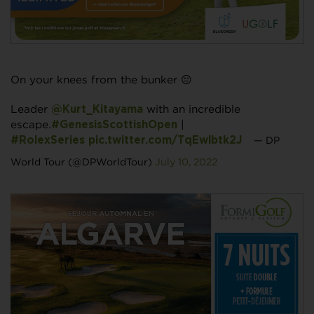
On your knees from the bunker 😐
Leader
with an incredible
@Kurt_Kitayama
escape.
|
#GenesisScottishOpen
— DP
#RolexSeries
pic.twitter.com/TqEwlbtk2J
World Tour (@DPWorldTour)
July 10, 2022