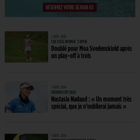
7 AOÛT. 2026
CSK STEEL WOMEN´S OPEN
Doublé pour Moa Svedenskiold après
un play-off à trois
7 AOÛT. 2026
SOLHEIM CUP 2026
Nastasia Nadaud : « Un moment très
spécial, que je n’oublierai jamais »
7 AOÛT. 2026