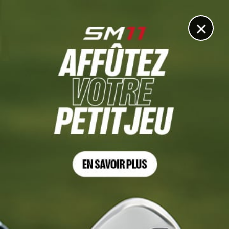
DIGITAL
LE MÉDIA
DU GOLF
×
MEDIA
Deux influenceurs français dans le 4e épisode des
Tontons Golfeurs
2 MARS 2024