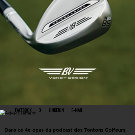
PARTAGER CET ARTICLE
FACEBOOK
X
LINKEDIN
E-MAIL
Dans ce 4e opus du podcast des Tontons Golfeurs,