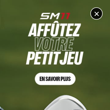
DIGITAL
LE MÉDIA
DU GOLF
×