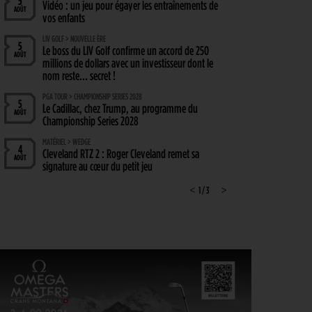
5
Vidéo : un jeu pour égayer les entraînements de
AOÛT
vos enfants
LIV GOLF > NOUVELLE ÈRE
5
Le boss du LIV Golf confirme un accord de 250
AOÛT
millions de dollars avec un investisseur dont le
nom reste… secret !
PGA TOUR > CHAMPIONSHIP SERIES 2028
5
Le Cadillac, chez Trump, au programme du
AOÛT
Championship Series 2028
MATÉRIEL > WEDGE
4
Cleveland RTZ 2 : Roger Cleveland remet sa
AOÛT
signature au cœur du petit jeu
RYDER CUP 2027 > MODE D'EMPLOI
<
1 / 3
>
4
Team Europe : Comment se qualifier pour la
AOÛT
prochaine Ryder Cup ?
GOLF EN FRANCE > LIEU UNIQUE
4
L’Évian Resort Golf Club Academy célèbre 20 ans
AOÛT
d’excellence, d’innovation et de transmission
PGA TOUR > ENJEUX
4
Fin de saison du PGA Tour : Mode d’emploi
AOÛT