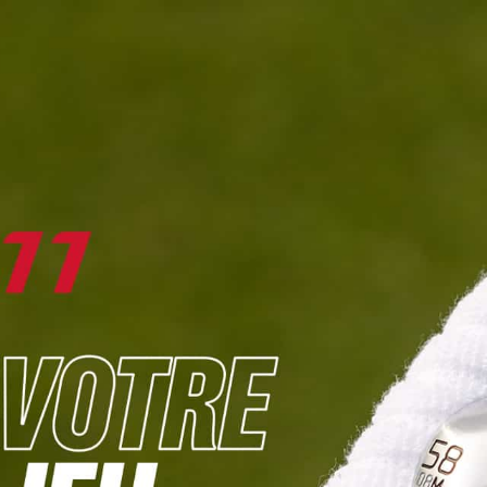
DIGITAL
LE MÉDIA
DU GOLF
L
JOUER & PROGRESSER
PARCOURS & DESTINATIONS
BIBLI