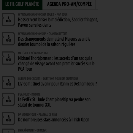
LE FIL GOLF PLANÈTE
AGENDA PRO-AM/COMPÉT.
WYNDHAM CHAMPIONSHIP, TOUR 1 > PGA TOUR
7
Hossler veut briser la malédiction, Saddier fringant,
AOÛT
Pavon serre les dents
WYNDHAM CHAMPIONSHIP > CHAMBOULETOUT
6
Des changements de matériel Majeurs avant le
AOÛT
dernier tournoi de la saison régulière
MATÉRIEL > MÉTAMORPHOSE
6
Michael Thorbjornsen : les secrets d’un sac qui a
AOÛT
changé de visage avant son premier succès sur le
PGA Tour
GUERRE DES CIRCUITS > QUESTIONS POUR DES CHAMPIONS
6
LIV Golf : Quel avenir pour Rahm et DeChambeau ?
AOÛT
PGA TOUR > DIVORCE
6
Le FedEx St. Jude Championship va perdre son
AOÛT
statut de tournoi XXL
DP WORLD TOUR > PLATEAU DE RÊVE
6
De nombreuses stars annoncées à l’Irish Open
AOÛT
ENTRAÎNEMENT > ON M(&M)