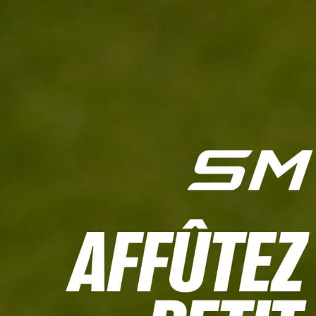
L'HEBDO
CALCULETTE WHS
JEU CONCOURS
À LA UNE
LIVE SCORING
TOUTE L'INFO
MATÉRIE